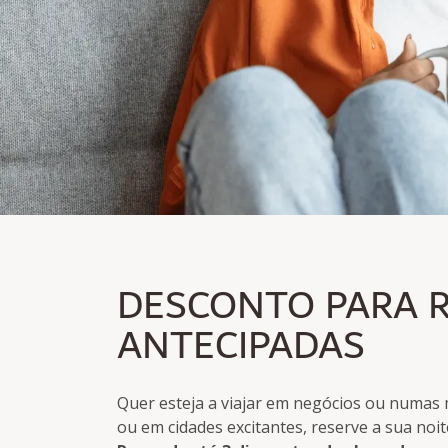
PREÇO PARA MADRU
DESCONTO PARA 
Poupe até 20% no preço Flex
Pode ser reservado até 3 dias antes da chegada
ANTECIPADAS
Quer esteja a viajar em negócios ou numas 
ou em cidades excitantes, reserve a sua noi