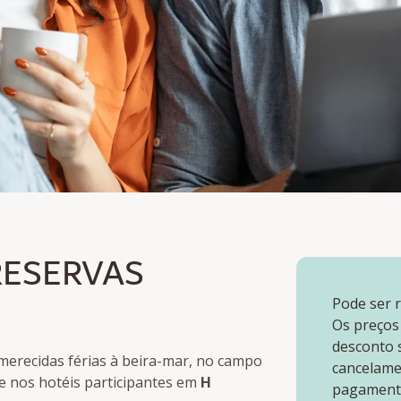
GADORES
RESERVAS
Pode ser r
Os preços
desconto s
merecidas férias à beira-mar, no campo
cancelame
te nos hotéis participantes em
H
pagamento