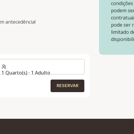
condições
podem ser
contratuai
m antecedência!
pode ser 
limitado d
S
disponibil
1 Quarto(s) ⋅ 1 Adulto
RESERVAR