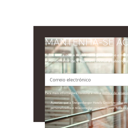
MANTENHA-SE AC
Subscreva a nossa newsletter agora mesmo e mant
convenientemente. É possível cancelar a subscrição
Correio electrónico
Para mais informações, consulte a nossa
política de privac
Autorizo que a Steigenberger Hotels GmbH recolha os s
personalizados e relacionados com interesses: hora de a