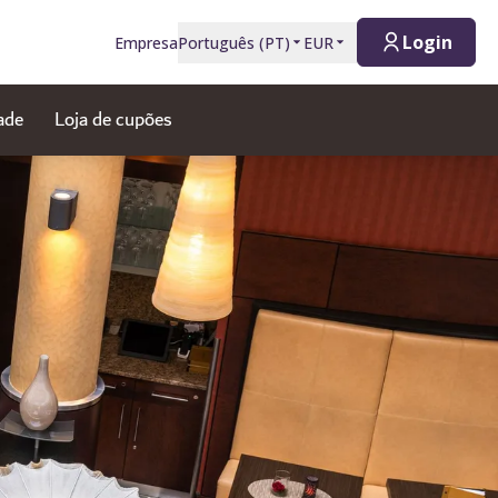
Login
Empresa
Português
(
PT
)
EUR
ade
Loja de cupões