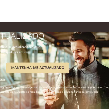
TUALIZADO.
enha-se actualizado rápida e
 em qualquer altura.
MANTENHA-ME ACTUALIZADO
idade
.
eguintes dados com o objectivo de analisar as minhas preferências e o comportamento do ut
bertura da newsletter, o meu dispositivo e os meus cliques nos links da newsletter.