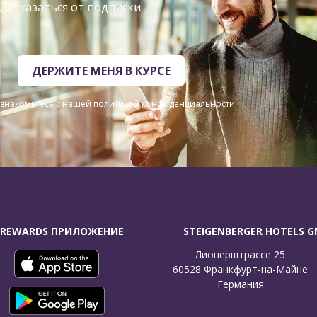
. Отказаться от подписки
ДЕРЖИТЕ МЕНЯ В КУРСЕ
знакомьтесь с нашей
политикой конфиденциальности
.
 REWARDS ПРИЛОЖЕНИЕ
STEIGENBERGER HOTELS 
Лионерштрассе 25

60528 Франкфурт-на-Майне

Германия