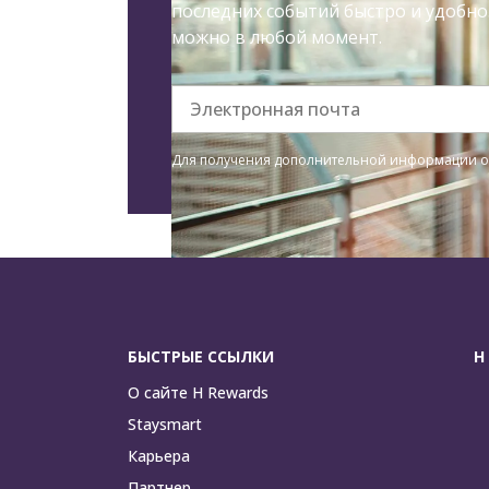
последних событий быстро и удобно
можно в любой момент.
Электронная почта
Для получения дополнительной информации о
БЫСТРЫЕ ССЫЛКИ
H
О сайте H Rewards
Staysmart
Карьера
Партнер