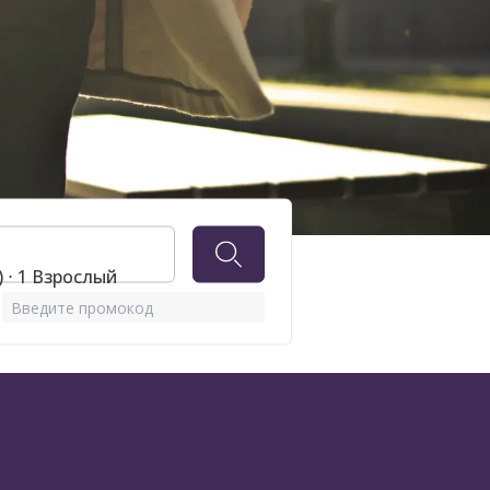
а
 ⋅ 1 Взрослый
Введите промокод