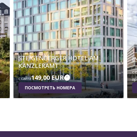
STEIGENBERGER HOTEL AM
I
KANZLERAMT
с 
149,00 EUR
с сайта
пр
ПОСМОТРЕТЬ НОМЕРА