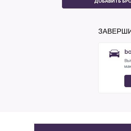
ДОБАВИТЬ БР
ЗАВЕРШ
bo
Вы
ма