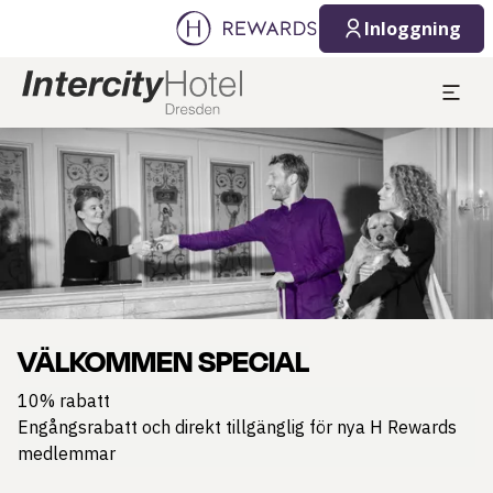
Inloggning
Bild 1 av 1
VÄLKOMMEN SPECIAL
10% rabatt
Engångsrabatt och direkt tillgänglig för nya H Rewards
medlemmar