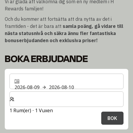
Vi är glada att välkomna dig som en ny medlem i H
Rewards familjen!
Och du kommer att fortsätta att dra nytta av det i
framtiden - det är bara att
samla poäng, gå vidare till
nästa statusnivå och säkra ännu fler fantastiska
bonuserbjudanden och exklusiva priser!
BOKA ERBJUDANDE
2026-08-09
2026-08-10
Välj antal rum och gäster för din vistelse
1 Rum(er) ⋅ 1 Vuxen
BOK