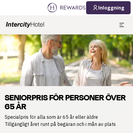
Inloggning
Bild 1 av 1
SENIORPRIS FÖR PERSONER ÖVER
65 ÅR
Specialpris för alla som är 65 år eller äldre
Tillgängligt året runt på begäran och i mån av plats