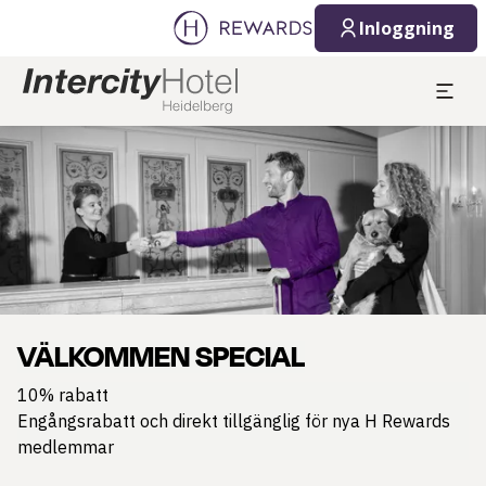
Inloggning
Bild 1 av 1
VÄLKOMMEN SPECIAL
10% rabatt
Engångsrabatt och direkt tillgänglig för nya H Rewards
medlemmar