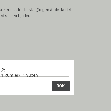
öker oss för första gången är detta det
d stil - vi bjuder.
1 Rum(er) ⋅ 1 Vuxen
BOK