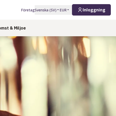
Inloggning
Företag
Svenska
(
SV
)
EUR
mst & Miljoe