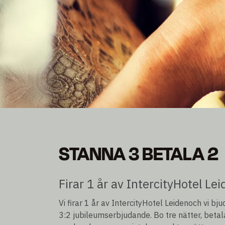
STANNA 3 BETALA 2
STANNA 3 BETALA 2
Tre övernattningar för priset av två
Firar 1 år av IntercityHotel Lei
Vi firar 1 år av IntercityHotel Leidenoch vi bj
3:2 jubileumserbjudande. Bo tre nätter, betala