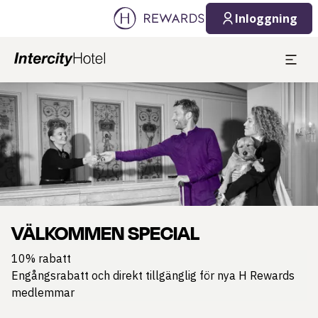
Inloggning
Bild 1 av 1
VÄLKOMMEN SPECIAL
10% rabatt
Engångsrabatt och direkt tillgänglig för nya H Rewards
medlemmar