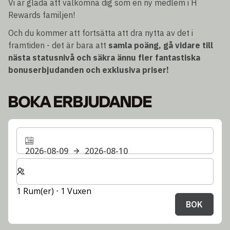
Vi är glada att välkomna dig som en ny medlem i H
Rewards familjen!
Och du kommer att fortsätta att dra nytta av det i
framtiden - det är bara att
samla poäng, gå vidare till
nästa statusnivå och säkra ännu fler fantastiska
bonuserbjudanden och exklusiva priser!
BOKA ERBJUDANDE
2026-08-09
2026-08-10
Välj antal rum och gäster för din vistelse
1 Rum(er) ⋅ 1 Vuxen
BOK