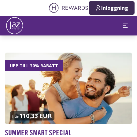
Inloggning
UPP TILL 30% RABATT
110,33 EUR
från
SUMMER SMART SPECIAL