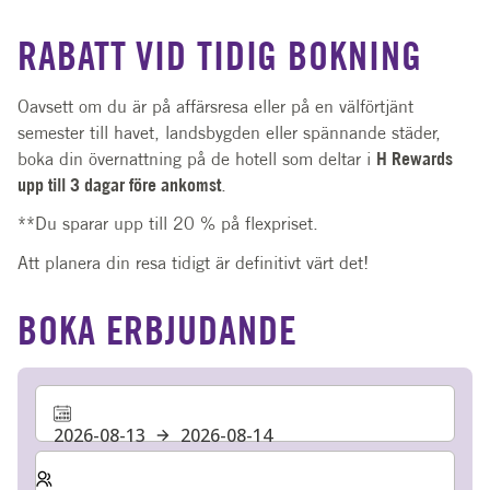
RABATT VID TIDIG BOKNING
Oavsett om du är på affärsresa eller på en välförtjänt
semester till havet, landsbygden eller spännande städer,
boka din övernattning på de hotell som deltar i
H Rewards
upp till 3 dagar före ankomst
.
**Du sparar upp till 20 % på flexpriset.
Att planera din resa tidigt är definitivt värt det!
BOKA ERBJUDANDE
2026-08-13
2026-08-14
Välj antal rum och gäster för din vistelse