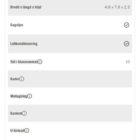
Bredd x längd x höjd
4,6 x 7,6 x 2,3
Dagsljus
Luftkonditionering
Stil i klassrummet
10
Rader
Mottagning
Bankett
U-formad