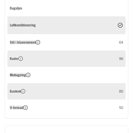
Dagsljus
Luftkonditionering
Stil i klassrummet
64
Rader
96
Mottagning
Bankett
80
U-formad
50