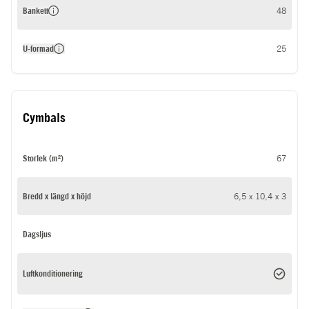
Bankett
48
U-formad
25
Cymbals
Storlek (m²)
67
Bredd x längd x höjd
6,5 x 10,4 x 3
Dagsljus
Luftkonditionering