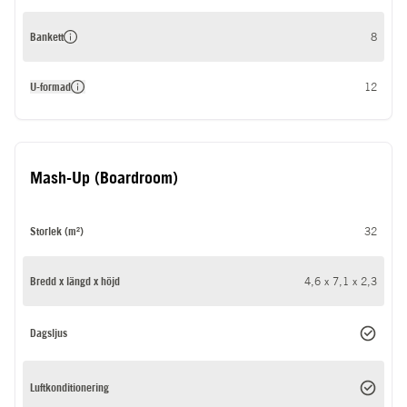
Bankett
8
U-formad
12
Mash-Up (Boardroom)
Storlek (m²)
32
Bredd x längd x höjd
4,6 x 7,1 x 2,3
Dagsljus
Luftkonditionering