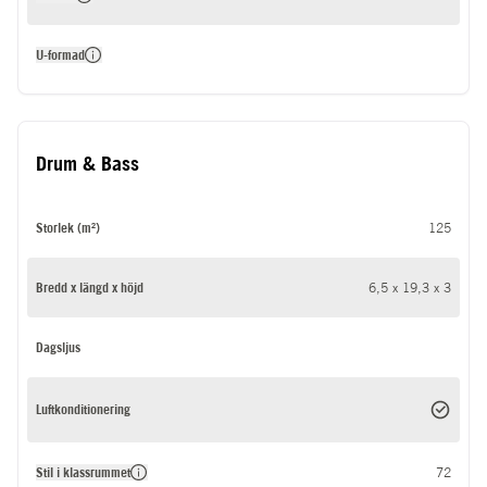
U-formad
Drum & Bass
Storlek (m²)
125
Bredd x längd x höjd
6,5 x 19,3 x 3
Dagsljus
Luftkonditionering
Stil i klassrummet
72