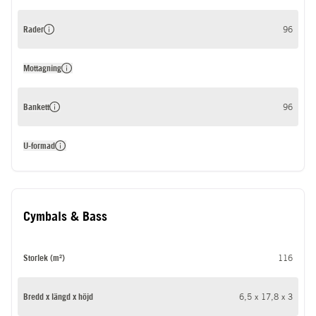
Rader
96
Mottagning
Bankett
96
U-formad
Cymbals & Bass
Storlek (m²)
116
Bredd x längd x höjd
6,5 x 17,8 x 3