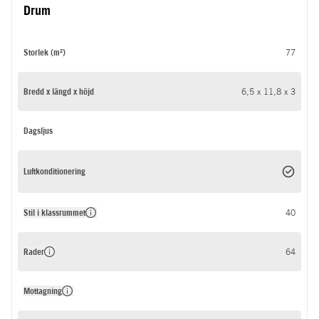
Drum
Storlek (m²)
77
Bredd x längd x höjd
6,5 x 11,8 x 3
Dagsljus
Luftkonditionering
Stil i klassrummet
40
Rader
64
Mottagning