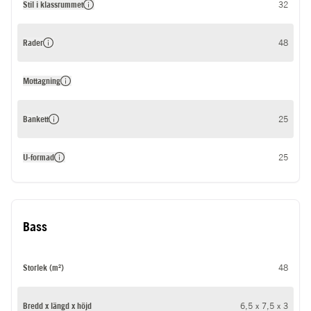
Stil i klassrummet
32
Rader
48
Mottagning
Bankett
25
U-formad
25
Bass
Storlek (m²)
48
Bredd x längd x höjd
6,5 x 7,5 x 3