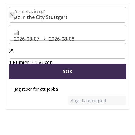
Vart är du på väg?
Vart är du på väg?
2026-08-07
2026-08-08
Välj antal rum och gäster för din vistelse
1 Rum(er) ⋅ 1 Vuxen
SÖK
Jag reser för att jobba
Ange kampanjkod