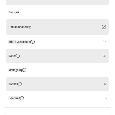
Dagsljus
Luftkonditionering
Stil i klassrummet
14
Rader
32
Mottagning
Bankett
32
U-formad
15