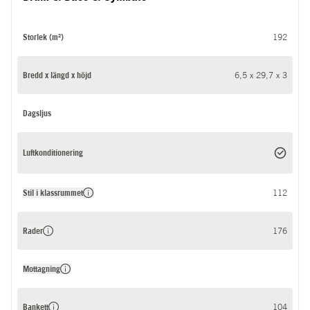
Storlek (m²)
192
Bredd x längd x höjd
6,5 x 29,7 x 3
Dagsljus
Luftkonditionering
Stil i klassrummet
112
Rader
176
Mottagning
Bankett
104