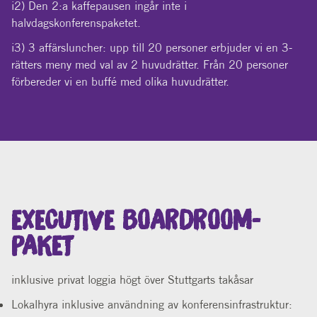
i2) Den 2:a kaffepausen ingår inte i
halvdagskonferenspaketet.
i3) 3 affärsluncher: upp till 20 personer erbjuder vi en 3-
rätters meny med val av 2 huvudrätter. Från 20 personer
förbereder vi en buffé med olika huvudrätter.
EXECUTIVE BOARDROOM-
PAKET
inklusive privat loggia högt över Stuttgarts takåsar
Lokalhyra inklusive användning av konferensinfrastruktur: