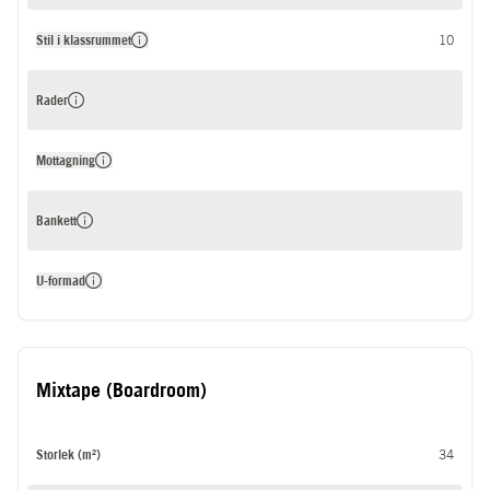
Stil i klassrummet
10
Rader
Mottagning
Bankett
U-formad
Mixtape (Boardroom)
Storlek (m²)
34