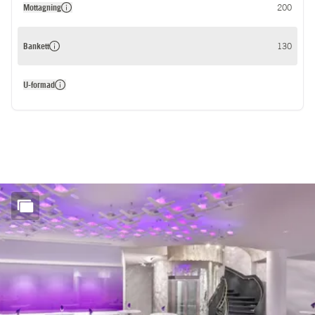
Mottagning
200
Bankett
130
U-formad