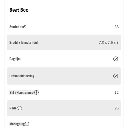
Beat Box
Storlek (m²)
38
Bredd x längd x höjd
7,0 x 7,6 x 3
Dagsljus
Luftkonditionering
Stil i klassrummet
12
Rader
25
Mottagning