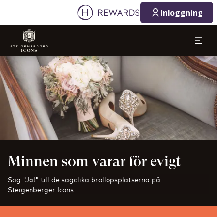
Inloggning
Bild 1 av 1
Minnen som varar för evigt
Säg "Ja!" till de sagolika bröllopsplatserna på
Steigenberger Icons