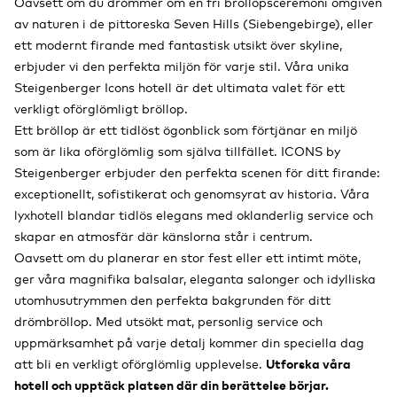
Oavsett om du drömmer om en fri bröllopsceremoni omgiven
av naturen i de pittoreska Seven Hills (Siebengebirge), eller
ett modernt firande med fantastisk utsikt över skyline,
erbjuder vi den perfekta miljön för varje stil. Våra unika
Steigenberger Icons hotell är det ultimata valet för ett
verkligt oförglömligt bröllop.
Ett bröllop är ett tidlöst ögonblick som förtjänar en miljö
som är lika oförglömlig som själva tillfället. ICONS by
Steigenberger erbjuder den perfekta scenen för ditt firande:
exceptionellt, sofistikerat och genomsyrat av historia. Våra
lyxhotell blandar tidlös elegans med oklanderlig service och
skapar en atmosfär där känslorna står i centrum.
Oavsett om du planerar en stor fest eller ett intimt möte,
ger våra magnifika balsalar, eleganta salonger och idylliska
utomhusutrymmen den perfekta bakgrunden för ditt
drömbröllop. Med utsökt mat, personlig service och
uppmärksamhet på varje detalj kommer din speciella dag
att bli en verkligt oförglömlig upplevelse.
Utforska våra
hotell och upptäck platsen där din berättelse börjar.