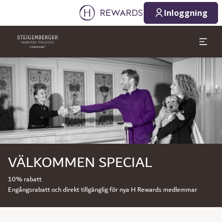
Inloggning
Bild 1 av 1
VÄLKOMMEN SPECIAL
10% rabatt
Engångsrabatt och direkt tillgänglig för nya H Rewards medlemmar