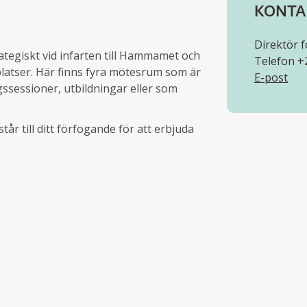
KONTA
Direktör 
tegiskt vid infarten till Hammamet och
Telefon +
gplatser. Här finns fyra mötesrum som är
E-post
gssessioner, utbildningar eller som
står till ditt förfogande för att erbjuda