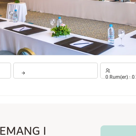
0 Rum(er) ⋅ 
EMANG I