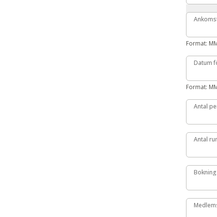
Ankoms
Ankoms
Format: M
Datum f
Datum f
Format: M
Antal pe
Antal p
Antal r
Antal r
Bokning
Boknin
Medlem
Medlem