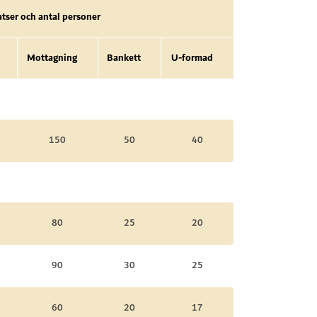
atser och antal personer
Mottagning
Bankett
U-formad
150
50
40
80
25
20
90
30
25
60
20
17