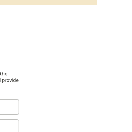
 the
d provide