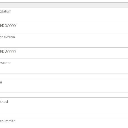
tdatum
tdatum
M/DD/YYYY
ör avresa
ör avresa
M/DD/YYYY
rsoner
ersoner
um
um
skod
gskod
snummer
snummer