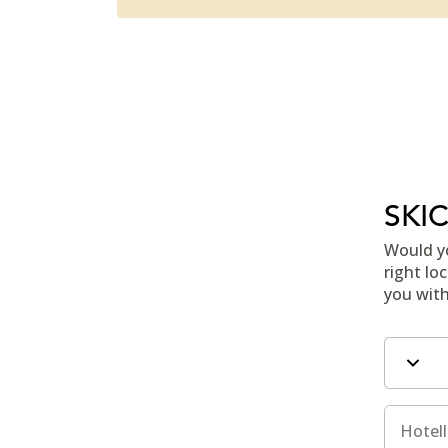
SKI
Would yo
right lo
you with
Fält i k
Hotell
Hotell