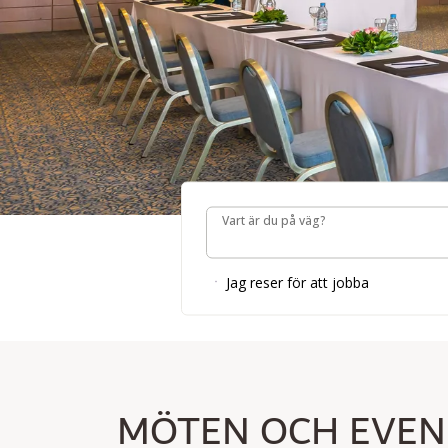
Vart är du på väg?
Vart är du på väg?
Jag reser för att jobba
MÖTEN OCH EVEN