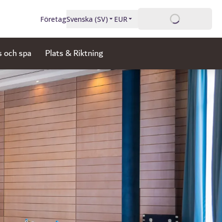
Inloggning
Företag
Svenska
(
SV
)
EUR
s och spa
Plats & Riktning