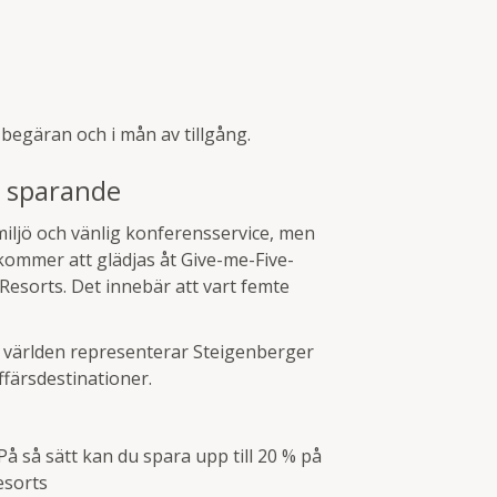
å begäran och i mån av tillgång.
t sparande
 miljö och vänlig konferensservice, men
 kommer att glädjas åt Give-me-Five-
esorts. Det innebär att vart femte
a världen representerar Steigenberger
färsdestinationer.
å så sätt kan du spara upp till 20 % på
esorts