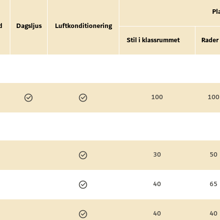
Pl
d
Dagsljus
Luftkonditionering
Stil i klassrummet
Rader
100
100
30
50
40
65
40
40