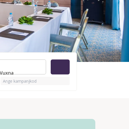
0 Vuxna
Ange kampanjkod