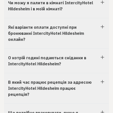
Чи можу я палити в кімнаті IntercityHotel
Hildesheim і в моїй кімнаті?
Які варіанти оплати доступні при
бронюванні IntercityHotel Hildesheim
онлайн?
О котрій годині подаються сніданки в
IntercityHotel Hildesheim?
В який час працює рецепція за адресою
IntercityHotel Hildesheim працює
рецепція?
Що потрібно враховувати, якщо я