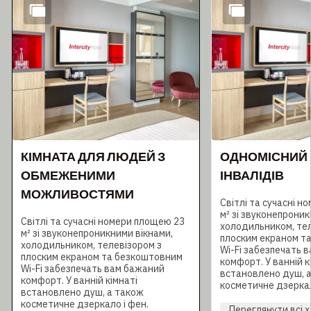
КІМНАТА ДЛЯ ЛЮДЕЙ З
ОДНОМІСНИЙ 
ОБМЕЖЕНИМИ
ІНВАЛІДІВ
МОЖЛИВОСТЯМИ
Світлі та сучасні 
м² зі звуконепроник
Світлі та сучасні номери площею 23
холодильником, тел
м² зі звуконепроникними вікнами,
плоским екраном т
холодильником, телевізором з
Wi-Fi забезпечать 
плоским екраном та безкоштовним
комфорт. У ванній к
Wi-Fi забезпечать вам бажаний
встановлено душ, 
комфорт. У ванній кімнаті
косметичне дзеркал
встановлено душ, а також
косметичне дзеркало і фен.
Переглянути всі 