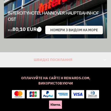
INTERCITYHOTEL HANNOVER HAUPTBAHNHOF
OST
80,10 EUR
НОМЕРИ З ВИДОМ НА МОРЕ
від
ШВИДКІ ПОСИЛАННЯ
ОПЛАЧУЙТЕ НА САЙТІ H REWARDS.COM,
ВИКОРИСТОВУЮЧИ