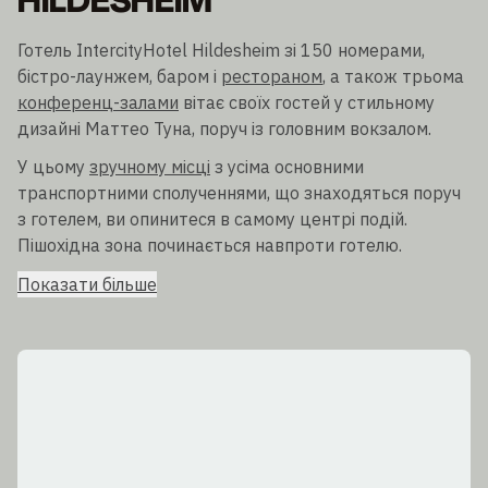
HILDESHEIM
Готель IntercityHotel Hildesheim зі 150 номерами,
бістро-лаунжем, баром і
рестораном
, а також трьома
конференц-залами
вітає своїх гостей у стильному
дизайні Маттео Туна, поруч із головним вокзалом.
У цьому
зручному місці
з усіма основними
транспортними сполученнями, що знаходяться поруч
з готелем, ви опинитеся в самому центрі подій.
Пішохідна зона починається навпроти готелю.
Показати більше