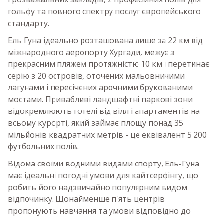
гольфу та повного спектру послуг європейського
стандарту.
Ель Гуна ідеально розташована лише за 22 км від
міжнародного аеропорту Хургади, межує з
прекрасним пляжем протяжністю 10 км і перетинає
серію з 20 островів, оточених мальовничими
лагунами і пересічених арочними брукованими
мостами. Привабливі ландшафтні паркові зони
відокремлюють готелі від вілл і апартаментів на
всьому курорті, який займає площу понад 35
мільйонів квадратних метрів - це еквівалент 5 200
футбольних полів.
Відома своїми водними видами спорту, Ель-Гуна
має ідеальні погодні умови для кайтсерфінгу, що
робить його надзвичайно популярним видом
відпочинку. Щонайменше п'ять центрів
пропонують навчання та умови відповідно до