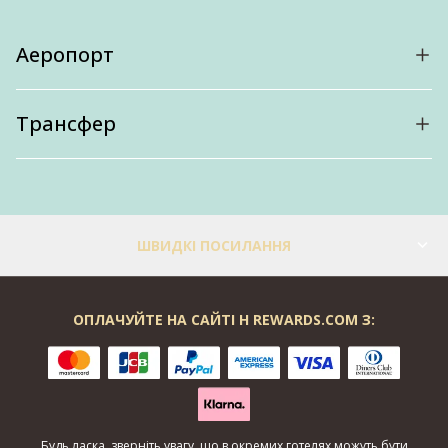
Аеропорт
Трансфер
ШВИДКІ ПОСИЛАННЯ
ОПЛАЧУЙТЕ НА САЙТІ H REWARDS.COM З:
Будь ласка, зверніть увагу, що в окремих готелях можуть бути