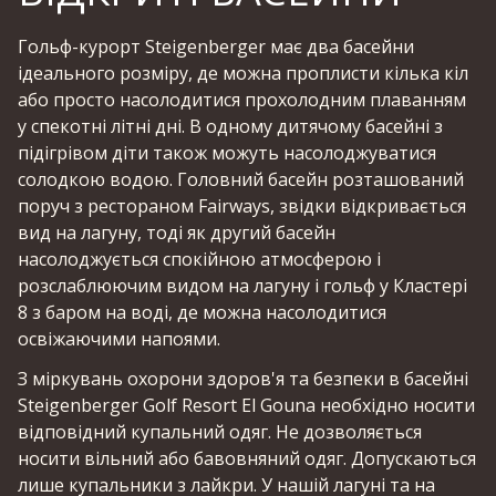
Гольф-курорт Steigenberger має два басейни
ідеального розміру, де можна проплисти кілька кіл
або просто насолодитися прохолодним плаванням
у спекотні літні дні. В одному дитячому басейні з
підігрівом діти також можуть насолоджуватися
солодкою водою. Головний басейн розташований
поруч з рестораном Fairways, звідки відкривається
вид на лагуну, тоді як другий басейн
насолоджується спокійною атмосферою і
розслаблюючим видом на лагуну і гольф у Кластері
8 з баром на воді, де можна насолодитися
освіжаючими напоями.
З міркувань охорони здоров'я та безпеки в басейні
Steigenberger Golf Resort El Gouna необхідно носити
відповідний купальний одяг. Не дозволяється
носити вільний або бавовняний одяг. Допускаються
лише купальники з лайкри. У нашій лагуні та на