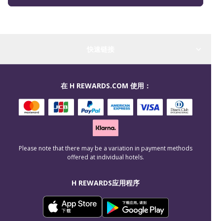
快速链接
在 H REWARDS.COM 使用：
Please note that there may be a variation in payment methods
offered at individual hotels.
H REWARDS应用程序