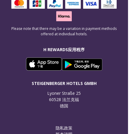
Please note that there may be a variation in payment methods
offered at individual hotels.
H REWARDS应用程序
STEIGENBERGER HOTELS GMBH
Lyoner Straße 25

60528 法兰克福

德国
隐私政策