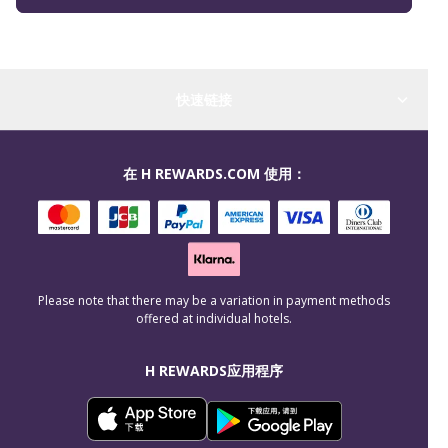
快速链接
在 H REWARDS.COM 使用：
Please note that there may be a variation in payment methods
offered at individual hotels.
H REWARDS应用程序