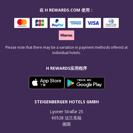
在 H REWARDS.COM 使用：
Please note that there may be a variation in payment methods offered at
individual hotels.
H REWARDS应用程序
STEIGENBERGER HOTELS GMBH
Lyoner Straße 25

60528 法兰克福

德国