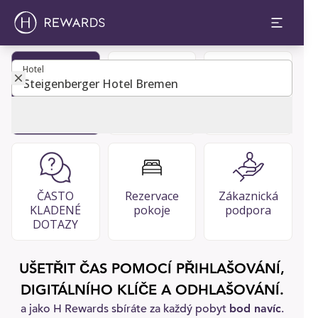
Hotel
Hotel
Staňte se
Adresář
Restaurace
členem
hostů
& bary
ČASTO
Rezervace
Zákaznická
KLADENÉ
pokoje
podpora
DOTAZY
UŠETŘIT ČAS POMOCÍ PŘIHLAŠOVÁNÍ,
DIGITÁLNÍHO KLÍČE A ODHLAŠOVÁNÍ.
a jako H Rewards sbíráte za každý pobyt
bod navíc
.