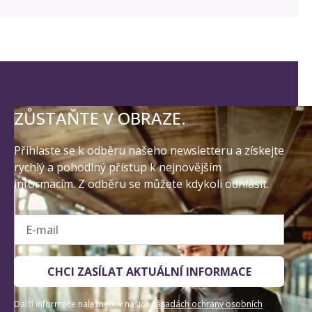
ZŮSTAŇTE V OBRAZE.
Přihlaste se k odběru našeho newsletteru a získejte
rychlý a pohodlný přístup k nejnovějším
informacím. Z odběru se můžete kdykoli odhlásit.
E-mail
CHCI ZASÍLAT AKTUÁLNÍ INFORMACE
Další informace naleznete v našich
zásadách ochrany osobních