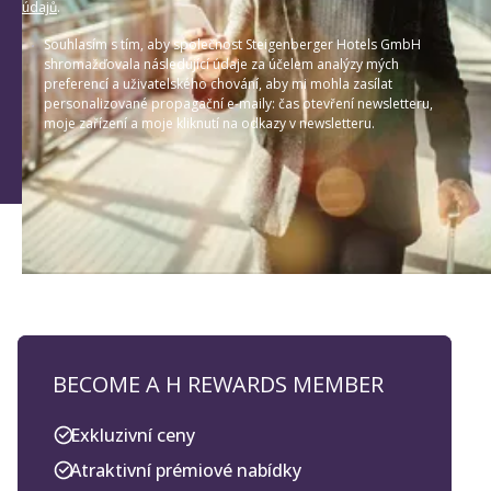
údajů
.
Souhlasím s tím, aby společnost Steigenberger Hotels GmbH
shromažďovala následující údaje za účelem analýzy mých
preferencí a uživatelského chování, aby mi mohla zasílat
personalizované propagační e-maily: čas otevření newsletteru,
moje zařízení a moje kliknutí na odkazy v newsletteru.
BECOME A H REWARDS MEMBER
Exkluzivní ceny
Atraktivní prémiové nabídky