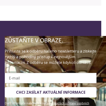
ZŮSTAŇTE V OBRAZE.
Přihlaste se k odběru našeho newsletteru a získejte
rychlý a pohodlný přístup k nejnovějším
informacím. Z odběru se můžete kdykoli odhlásit.
E-mail
CHCI ZASÍLAT AKTUÁLNÍ INFORMACE
Další informace naleznete v našich
zásadách ochrany osobních