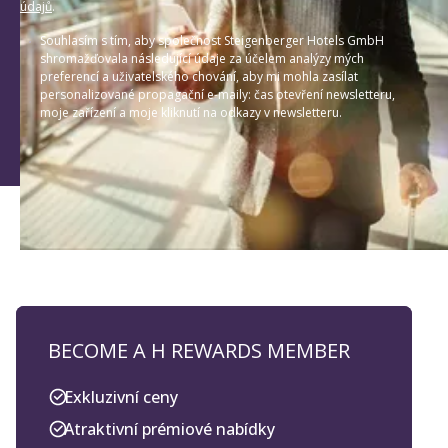
údajů
.
Souhlasím s tím, aby společnost Steigenberger Hotels GmbH
shromažďovala následující údaje za účelem analýzy mých
preferencí a uživatelského chování, aby mi mohla zasílat
personalizované propagační e-maily: čas otevření newsletteru,
moje zařízení a moje kliknutí na odkazy v newsletteru.
BECOME A H REWARDS MEMBER
Exkluzivní ceny
Atraktivní prémiové nabídky