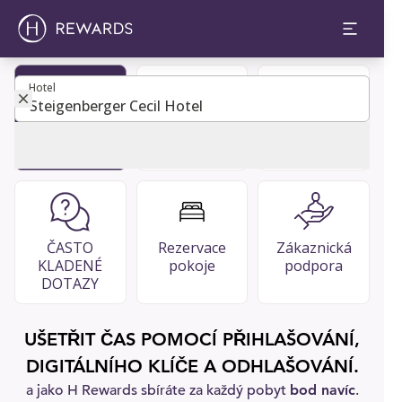
Hotel
Hotel
Staňte se
Adresář
Restaurace
členem
hostů
& bary
ČASTO
Rezervace
Zákaznická
KLADENÉ
pokoje
podpora
DOTAZY
UŠETŘIT ČAS POMOCÍ PŘIHLAŠOVÁNÍ,
DIGITÁLNÍHO KLÍČE A ODHLAŠOVÁNÍ.
a jako H Rewards sbíráte za každý pobyt
bod navíc
.