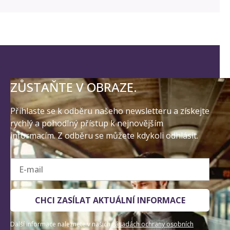
ZŮSTAŇTE V OBRAZE.
Přihlaste se k odběru našeho newsletteru a získejte
rychlý a pohodlný přístup k nejnovějším
informacím. Z odběru se můžete kdykoli odhlásit.
E-mail
CHCI ZASÍLAT AKTUÁLNÍ INFORMACE
Další informace naleznete v našich
zásadách ochrany osobních