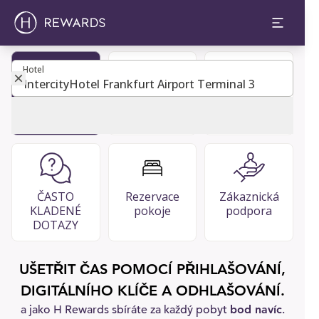
Hotel
Hotel
Staňte se
Adresář
Restaurace
členem
hostů
& bary
ČASTO
Rezervace
Zákaznická
KLADENÉ
pokoje
podpora
DOTAZY
UŠETŘIT ČAS POMOCÍ PŘIHLAŠOVÁNÍ,
DIGITÁLNÍHO KLÍČE A ODHLAŠOVÁNÍ.
a jako H Rewards sbíráte za každý pobyt
bod navíc
.