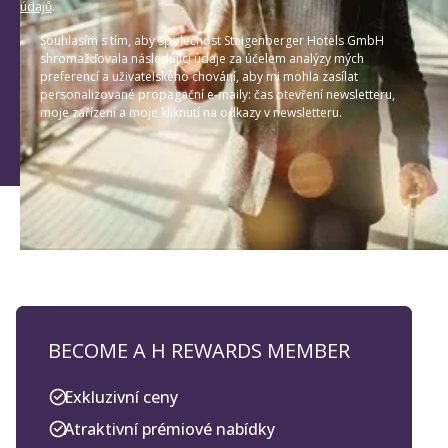
údajů
.
Souhlasím s tím, aby společnost Steigenberger Hotels GmbH
shromažďovala následující údaje za účelem analýzy mých
preferencí a uživatelského chování, aby mi mohla zasílat
personalizované propagační e-maily: čas otevření newsletteru,
moje zařízení a moje kliknutí na odkazy v newsletteru.
BECOME A H REWARDS MEMBER
Exkluzivní ceny
Atraktivní prémiové nabídky