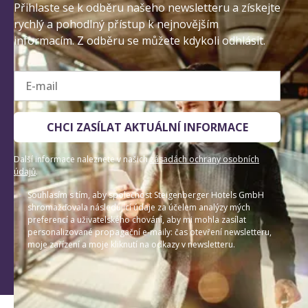
Přihlaste se k odběru našeho newsletteru a získejte
rychlý a pohodlný přístup k nejnovějším
informacím. Z odběru se můžete kdykoli odhlásit.
E-mail
CHCI ZASÍLAT AKTUÁLNÍ INFORMACE
Další informace naleznete v našich
zásadách ochrany osobních
údajů
.
Souhlasím s tím, aby společnost Steigenberger Hotels GmbH
shromažďovala následující údaje za účelem analýzy mých
preferencí a uživatelského chování, aby mi mohla zasílat
personalizované propagační e-maily: čas otevření newsletteru,
moje zařízení a moje kliknutí na odkazy v newsletteru.