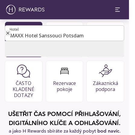
Hotel
Hotel
Staňte se
Adresář
Restaurace
členem
hostů
& bary
ČASTO
Rezervace
Zákaznická
KLADENÉ
pokoje
podpora
DOTAZY
UŠETŘIT ČAS POMOCÍ PŘIHLAŠOVÁNÍ,
DIGITÁLNÍHO KLÍČE A ODHLAŠOVÁNÍ.
a jako H Rewards sbíráte za každý pobyt
bod navíc
.