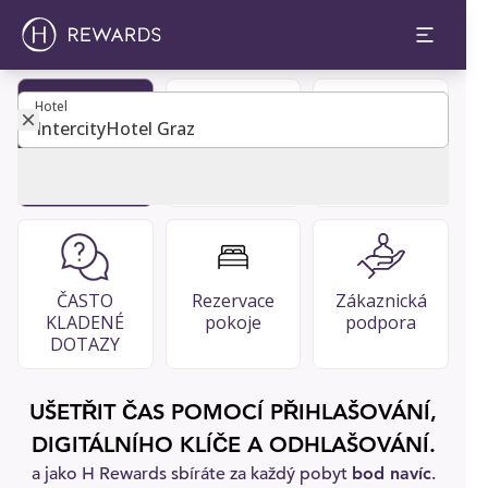
Hotel
Hotel
Staňte se
Adresář
Restaurace
členem
hostů
& bary
ČASTO
Rezervace
Zákaznická
KLADENÉ
pokoje
podpora
DOTAZY
UŠETŘIT ČAS POMOCÍ PŘIHLAŠOVÁNÍ,
DIGITÁLNÍHO KLÍČE A ODHLAŠOVÁNÍ.
a jako H Rewards sbíráte za každý pobyt
bod navíc
.