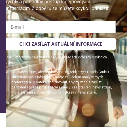
rychlý a pohodlný přístup k nejnovějším
informacím. Z odběru se můžete kdykoli odhlásit.
E-mail
CHCI ZASÍLAT AKTUÁLNÍ INFORMACE
Další informace naleznete v našich
zásadách ochrany osobních
údajů
.
Souhlasím s tím, aby společnost Steigenberger Hotels GmbH
shromažďovala následující údaje za účelem analýzy mých
preferencí a uživatelského chování, aby mi mohla zasílat
personalizované propagační e-maily: čas otevření newsletteru,
moje zařízení a moje kliknutí na odkazy v newsletteru.