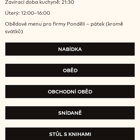
Zavírací doba kuchyně: 21:30
Úterý: 12:00–16:00
Obědové menu pro firmy Pondělí – pátek (kromě
svátků)
NABÍDKA
OBĚD
OBCHODNÍ OBĚD
SNÍDANĚ
STŮL S KNIHAMI