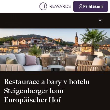
07. 08. 2026
08. 08. 2026
Přihlášení
1 Pokoj(e) ⋅ 1 Osoba
Sklíčko 1 z 1
Restaurace a bary v hotelu
Steigenberger Icon
Europäischer Hof