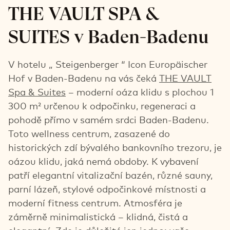
THE VAULT SPA &
SUITES v Baden-Badenu
V hotelu „ Steigenberger “ Icon Europäischer
Hof v Baden-Badenu na vás čeká
THE VAULT
Spa & Suites
– moderní oáza klidu s plochou 1
300 m² určenou k odpočinku, regeneraci a
pohodě přímo v samém srdci Baden-Badenu.
Toto wellness centrum, zasazené do
historických zdí bývalého bankovního trezoru, je
oázou klidu, jaká nemá obdoby. K vybavení
patří elegantní vitalizační bazén, různé sauny,
parní lázeň, stylové odpočinkové místnosti a
moderní fitness centrum. Atmosféra je
záměrně minimalistická – klidná, čistá a