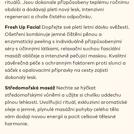
rituálů. Jsou dokonale přizpůsobeny teplému ročnímu
období a dodávají pleti nový lesk, intenzivní
regeneraci a chvíle čistého odpočinku.
Dopřejte své pleti letní dávku svěžesti.
Fresh Up Facial
Ošetření kombinuje jemné čištění pěnou a
enzymatický peeling s individuálně přizpůsobenými
séry s účinnými látkami, relaxační suchou fasciální
masáží obličeje a intenzivně pečující maskou. Kvalitní
závěrečná péče s ochranným faktorem proti slunci a
sáček s opalovacími přípravky na cesty zajistí
dokonalý lesk.
Nechte se hýčkat
Středomořská masáž
středomořskými vůněmi a užijte si chvilku oddechu
plnou lehkosti. Uvolňující rituál, exkluzivní aromatické
oleje a jemné, plynulé masážní pohyby celého těla
vám dodají novou energii a pocit celkové tělesné
harmonie.