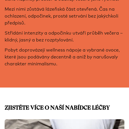
Mezi nimi zůstává lázeňská část otevřená. Čas na
ochlazení, odpočinek, prosté setrvání bez jakýchkoli
předpisů.
Střídání intenzity a odpočinku utváří průběh večera –
klidný, jasný a bez rozptylování.
Pobyt doprovázejí wellness nápoje a vybrané ovoce,
které jsou podávány decentně a aniž by narušovaly
charakter minimalismu.
ZJISTĚTE VÍCE O NAŠÍ NABÍDCE LÉČBY
Sklíčko 1 z 4