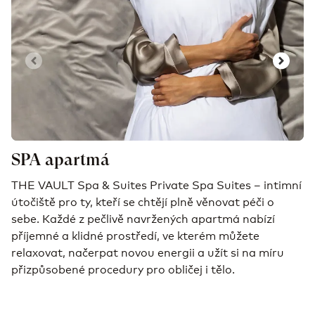
SPA apartmá
THE VAULT Spa & Suites Private Spa Suites – intimní
V
útočiště pro ty, kteří se chtějí plně věnovat péči o
n
sebe. Každé z pečlivě navržených apartmá nabízí
e
příjemné a klidné prostředí, ve kterém můžete
p
relaxovat, načerpat novou energii a užít si na míru
přizpůsobené procedury pro obličej i tělo.