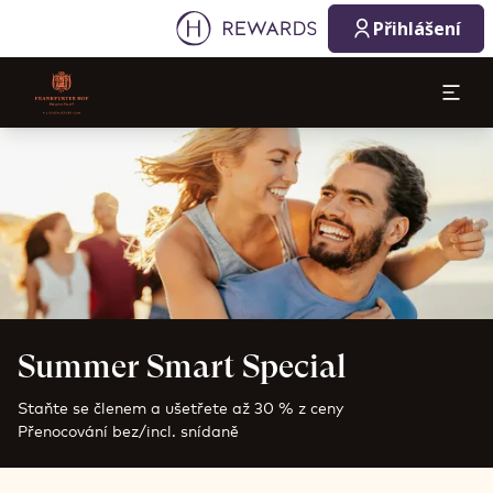
Přihlášení
Sklíčko 1 z 1
Summer Smart Special
Staňte se členem a ušetřete až 30 % z ceny
Přenocování bez/incl. snídaně