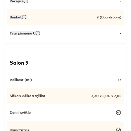
Recepce
-
Banket
8 (Boardroom)
Tvar písmene U
-
Salon 9
Velikost (m²)
17
Šířka x délka x výška
3,30 x 5,00 x 2,85
Denní světlo
Klimatizace