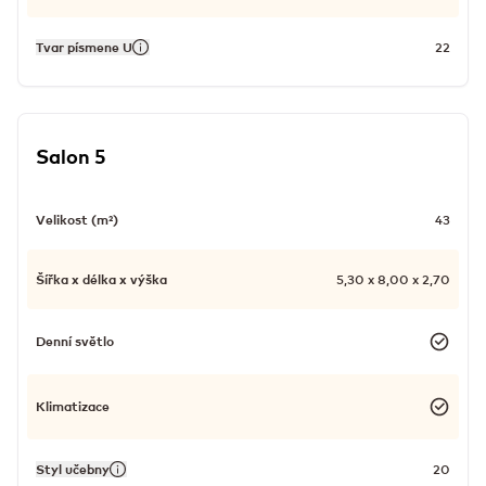
Tvar písmene U
22
Salon 5
Velikost (m²)
43
Šířka x délka x výška
5,30 x 8,00 x 2,70
Denní světlo
Klimatizace
Styl učebny
20