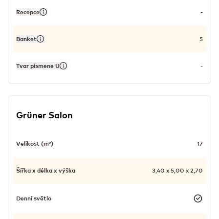
Recepce
-
Banket
5
Tvar písmene U
-
Grüner Salon
Velikost (m²)
17
Šířka x délka x výška
3,40 x 5,00 x 2,70
Denní světlo