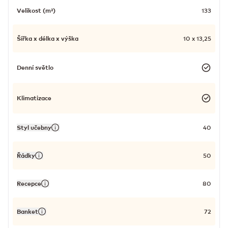
Velikost (m²)
133
Šířka x délka x výška
10 x 13,25
Denní světlo
Klimatizace
Styl učebny
40
Řádky
50
Recepce
80
Banket
72