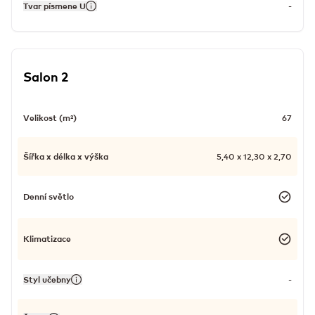
Tvar písmene U
-
Salon 2
Velikost (m²)
67
Šířka x délka x výška
5,40 x 12,30 x 2,70
Denní světlo
Klimatizace
Styl učebny
-