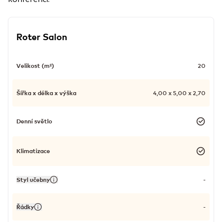
Roter Salon
Velikost (m²)
20
Šířka x délka x výška
4,00 x 5,00 x 2,70
Denní světlo
Klimatizace
Styl učebny
-
Řádky
-