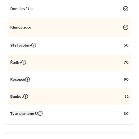
Denní světlo
Klimatizace
Styl učebny
50
Řádky
70
Recepce
90
Banket
52
Tvar písmene U
30