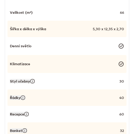
Velikost (m²)
66
Šířka x délka x výška
5,30 x 12,35 x 2,70
Denní světlo
Klimatizace
Styl učebny
30
Řádky
40
Recepce
60
Banket
32