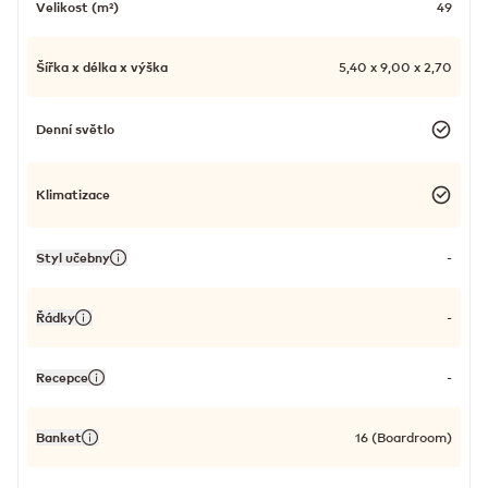
Velikost (m²)
49
Šířka x délka x výška
5,40 x 9,00 x 2,70
Denní světlo
Klimatizace
Styl učebny
-
Řádky
-
Recepce
-
Banket
16 (Boardroom)