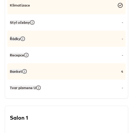
Klimatizace
Styl učebny
-
Řádky
-
Recepce
-
Banket
4
Tvar písmene U
-
Salon 1