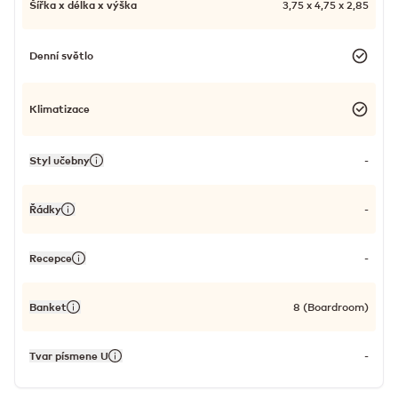
Šířka x délka x výška
3,75 x 4,75 x 2,85
Denní světlo
Klimatizace
Styl učebny
-
Řádky
-
Recepce
-
Banket
8 (Boardroom)
Tvar písmene U
-