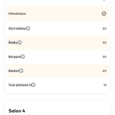
Klimatizace
Styl učebny
20
Řádky
30
Recepce
30
Banket
20
Tvar písmene U
14
Salon 4