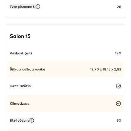
Tvar písmene U
28
Salon 15
Velikost (m²)
180
Šířka x délka x výška
12,70 x 18,15 x 2,82
Denní světlo
Klimatizace
Styl učebny
90