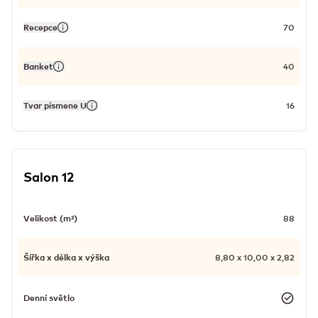
Recepce
70
Banket
40
Tvar písmene U
16
Salon 12
Velikost (m²)
88
Šířka x délka x výška
8,80 x 10,00 x 2,82
Denní světlo