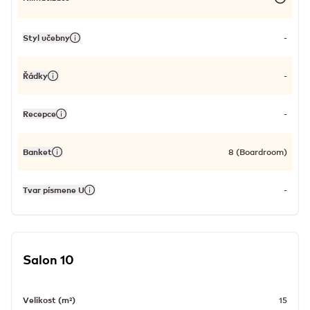
Styl učebny
-
Řádky
-
Recepce
-
Banket
8 (Boardroom)
Tvar písmene U
-
Salon 10
Velikost (m²)
15