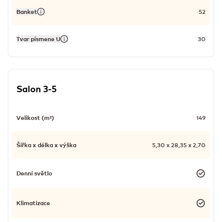
Banket
52
Tvar písmene U
30
Salon 3-5
Velikost (m²)
149
Šířka x délka x výška
5,30 x 28,35 x 2,70
Denní světlo
Klimatizace