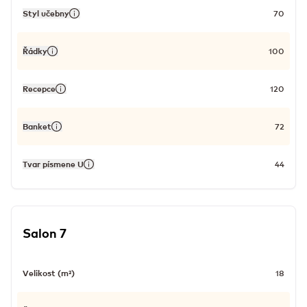
Styl učebny
70
Řádky
100
Recepce
120
Banket
72
Tvar písmene U
44
Salon 7
Velikost (m²)
18