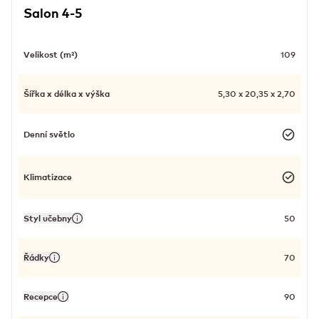
Salon 4-5
Velikost (m²)
109
Šířka x délka x výška
5,30 x 20,35 x 2,70
Denní světlo
Klimatizace
Styl učebny
50
Řádky
70
Recepce
90