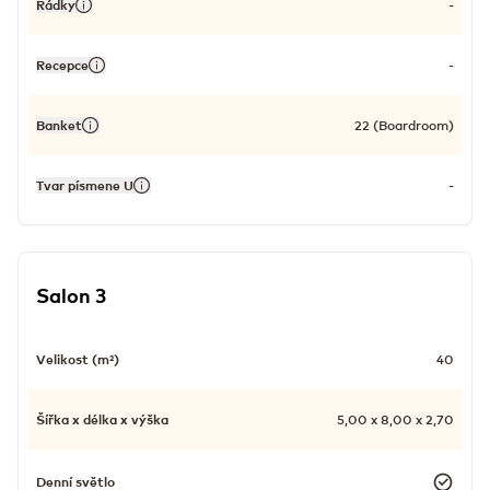
Řádky
-
Recepce
-
Banket
22 (Boardroom)
Tvar písmene U
-
Salon 3
Velikost (m²)
40
Šířka x délka x výška
5,00 x 8,00 x 2,70
Denní světlo