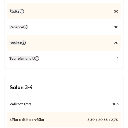
Řádky
30
Recepce
30
Banket
20
Tvar písmene U
14
Salon 3-4
Velikost (m²)
106
Šířka x délka x výška
5,30 x 20,35 x 2,70