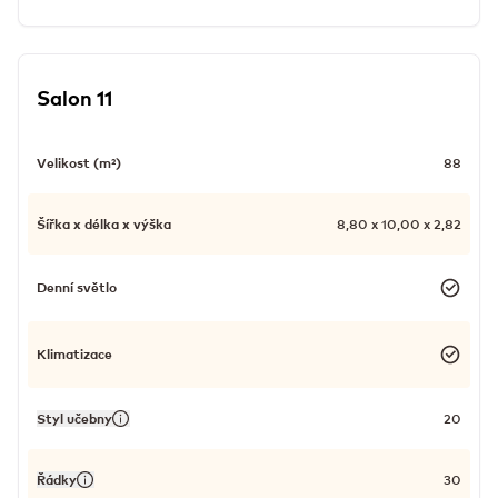
Salon 11
Velikost (m²)
88
Šířka x délka x výška
8,80 x 10,00 x 2,82
Denní světlo
Klimatizace
Styl učebny
20
Řádky
30