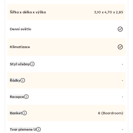
Šířka x délka x výška
3,10 x 4,70 x 2,85
Denní světlo
Klimatizace
Styl učebny
-
Řádky
-
Recepce
-
Banket
8 (Boardroom)
Tvar písmene U
-