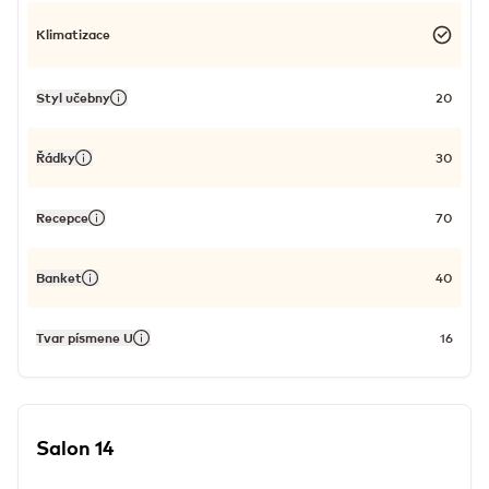
Klimatizace
Styl učebny
20
Řádky
30
Recepce
70
Banket
40
Tvar písmene U
16
Salon 14