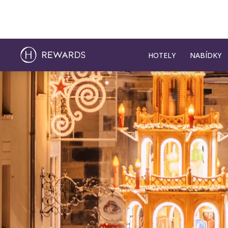
HOTELY
NABÍDKY
Sklíčko 1 z 1