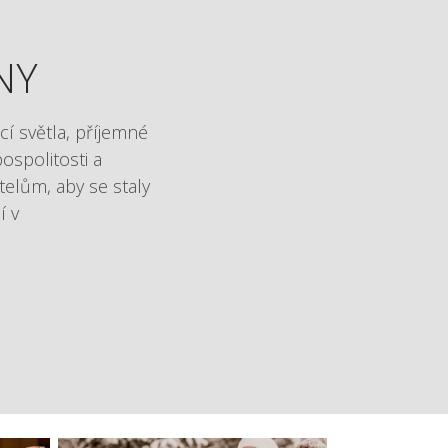
NY
cí světla, příjemné
ospolitosti a
telům, aby se staly
í v