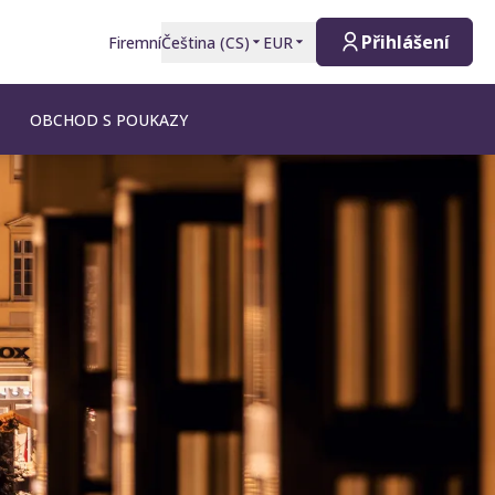
Přihlášení
Firemní
Čeština
(
CS
)
EUR
OBCHOD S POUKAZY