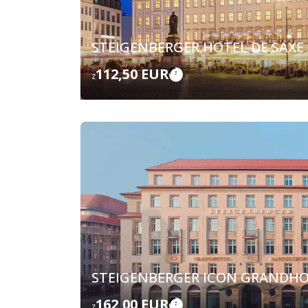
STEIGENBERGER HOTEL DE SAXE
112,50 EUR
z
STEIGENBERGER ICON GRANDH
162,00 EUR
z