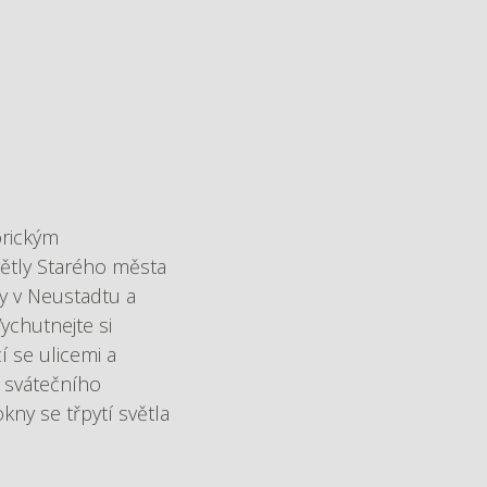
orickým
ětly Starého města
y v Neustadtu a
ychutnejte si
í se ulicemi a
m svátečního
kny se třpytí světla