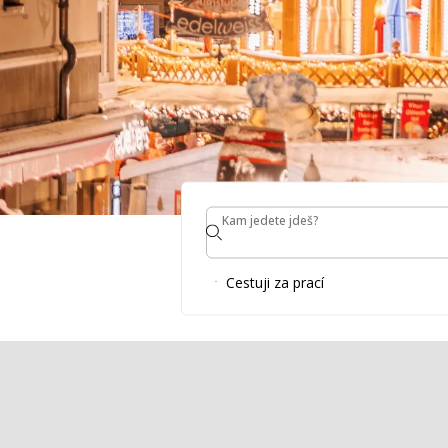
Kam jedete jdeš?
Kam jedete jdeš?
Prozkoume
Cestuji za prací
Zůstaňte s námi a objevte sváteční radosti 