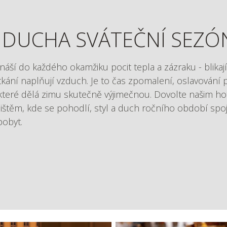
 DUCHA SVÁTEČNÍ SEZÓ
náší do každého okamžiku pocit tepla a zázraku - blikají
kání naplňují vzduch. Je to čas zpomalení, oslavování p
které dělá zimu skutečně výjimečnou. Dovolte našim ho
štěm, kde se pohodlí, styl a duch ročního období spoj
obyt.