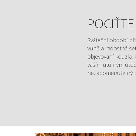
POCIŤTE
Sváteční období při
vůně a radostná set
objevování kouzla, 
vaším útulným útoči
nezapomenutelný p