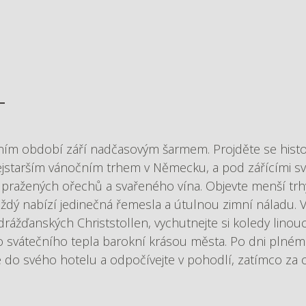
T
ním období září nadčasovým šarmem. Projděte se hist
ejstarším vánočním trhem v Německu, a pod zářícími sv
 pražených ořechů a svařeného vína. Objevte menší trh
každý nabízí jedinečná řemesla a útulnou zimní náladu. V
rážďanských Christstollen, vychutnejte si koledy linouc
do svátečního tepla barokní krásou města. Po dni plné
e do svého hotelu a odpočívejte v pohodlí, zatímco za o