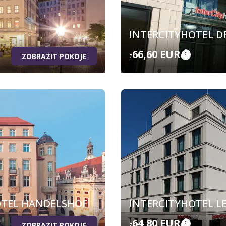
INTERCITYHOTEL D
66,60 EUR
ZOBRAZIT POKOJE
z
OTEL HANDELSHOF
INTERCITYHOTEL LE
64,80 EUR
ZOBRAZIT POKOJE
z