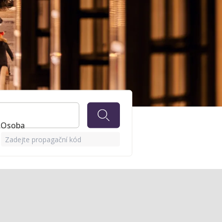
y
1 Osoba
Zadejte propagační kód