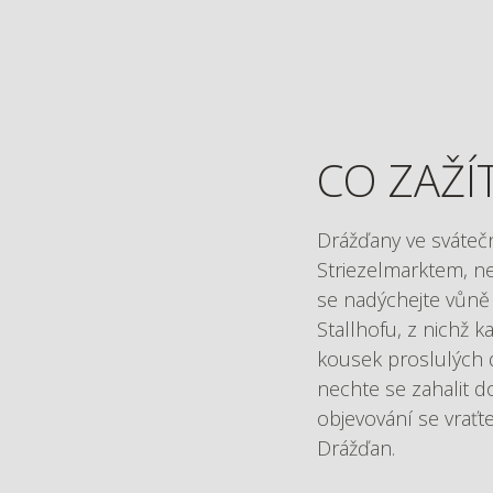
CO ZAŽÍ
Drážďany ve sváteč
Striezelmarktem, n
se nadýchejte vůně
Stallhofu, z nichž 
kousek proslulých d
nechte se zahalit 
objevování se vraťt
Drážďan.