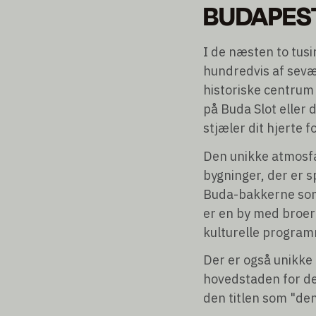
BUDAPES
I de næsten to tusi
hundredvis af sev
historiske centrum
på Buda Slot eller d
stjæler dit hjerte fo
Den unikke atmosfæ
bygninger, der er 
Buda-bakkerne som
er en by med broer
kulturelle programm
Der er også unikke
hovedstaden for de 
den titlen som "den