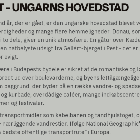
T - UNGARNS HOVEDSTAD
nd år, der er gået, er den ungarske hovedstad blevet v
ærdigheder og mange flere hemmeligheder. Donau, so
 i to dele, giver en unik atmosfære. En gåtur over Kæ
en natbelyste udsigt fra Gellért-bjerget i Pest - det er
r evigt.
re i Budapests bydele er sikret af de romantiske og 
spredt ud over boulevarderne, og byens lettilgængelig
 baggrund, der byder på en række vandre- og spadse
 og kurbade, overdådige caféer, mange indkøbscentre 
er og festivaler.
 transportmidler som kabelbanen og tandhjulstoget, o
nærliggende vandrestier. Ifølge National Geographic's
 bedste offentlige transportrute" i Europa.