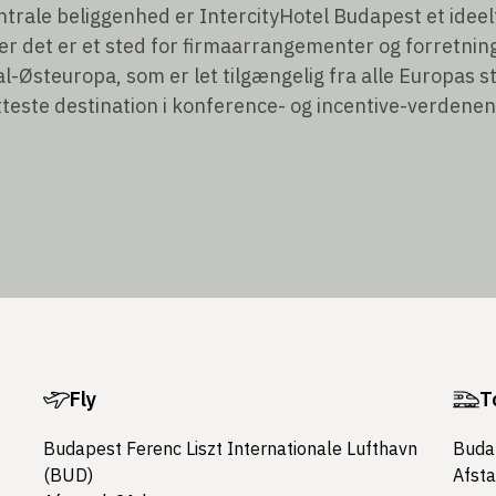
trale beliggenhed er IntercityHotel Budapest et ideel
ler det er et sted for firmaarrangementer og forretni
ral-Østeuropa, som er let tilgængelig fra alle Europas 
tteste destination i konference- og incentive-verdenen
Fly
T
Budapest Ferenc Liszt Internationale Lufthavn
Buda
(BUD)
Afst