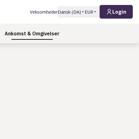
Login
Virksomheder
Dansk
(
DA
)
EUR
Ankomst & Omgivelser