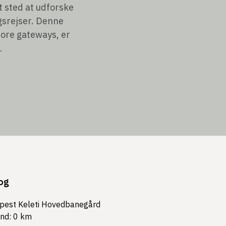
t sted at udforske
ngsrejser. Denne
store gateways, er
.
og
pest Keleti Hovedbanegård
and: 0 km