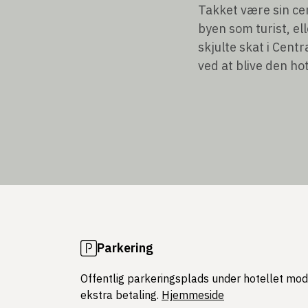
Takket være sin cen
byen som turist, el
skjulte skat i Cent
ved at blive den ho
Parkering
Offentlig parkeringsplads under hotellet mod
ekstra betaling.
Hjemmeside