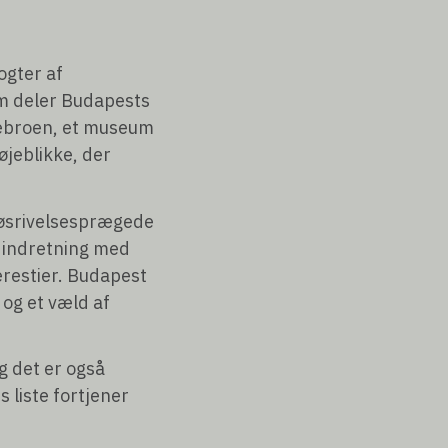
ogter af
m deler Budapests
debroen, et museum
 øjeblikke, der
løsrivelsesprægede
e indretning med
restier. Budapest
og et væld af
g det er også
 liste fortjener