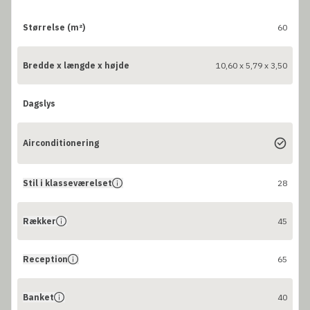
Størrelse (m²)
60
Bredde x længde x højde
10,60 x 5,79 x 3,50
Dagslys
Airconditionering
Stil i klasseværelset
28
Rækker
45
Reception
65
Banket
40