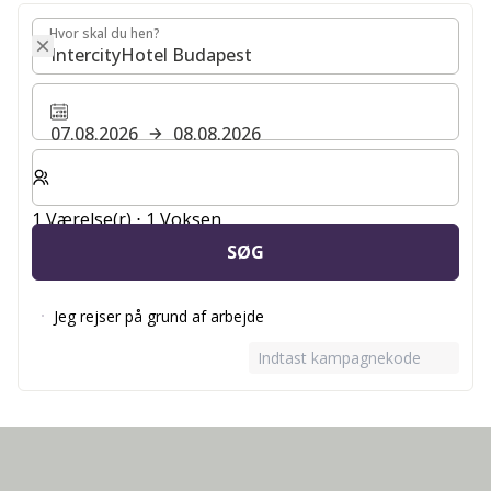
Hvor skal du hen?
Hvor skal du hen?
07.08.2026
08.08.2026
Vælg antal værelser og gæster til dit ophold
1 Værelse(r) ⋅ 1 Voksen
SØG
Jeg rejser på grund af arbejde
Indtast kampagnekode