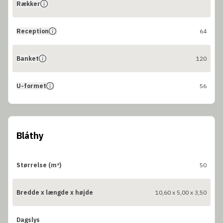
Rækker
Reception
64
Banket
120
U-formet
56
Bláthy
Størrelse (m²)
50
Bredde x længde x højde
10,60 x 5,00 x 3,50
Dagslys