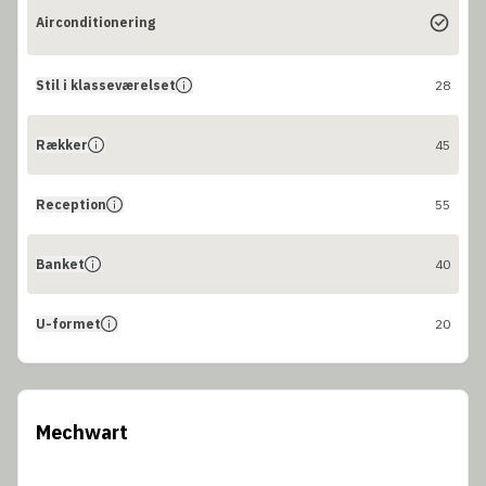
Airconditionering
Stil i klasseværelset
28
Rækker
45
Reception
55
Banket
40
U-formet
20
Mechwart