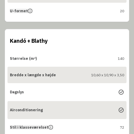
U-formet
20
Kandó + Blathy
Størrelse (m²)
140
Bredde x længde x højde
10,60 x 10,90 x 3,50
Dagslys
Airconditionering
Stil i klasseværelset
72