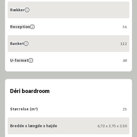
Rækker
Reception
56
Banket
112
U-formet
48
Déri boardroom
Størrelse (m²)
25
Bredde x længde x højde
6,72 x 3,75 x 3,50