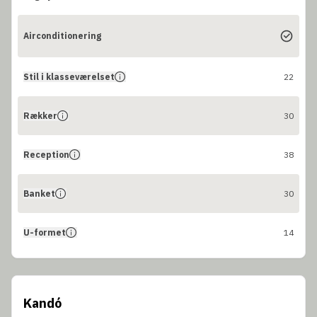
Airconditionering
Stil i klasseværelset
22
Rækker
30
Reception
38
Banket
30
U-formet
14
Kandó