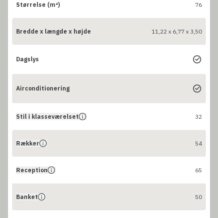
Størrelse (m²)
76
Bredde x længde x højde
11,22 x 6,77 x 3,50
Dagslys
Airconditionering
Stil i klasseværelset
32
Rækker
54
Reception
65
Banket
50