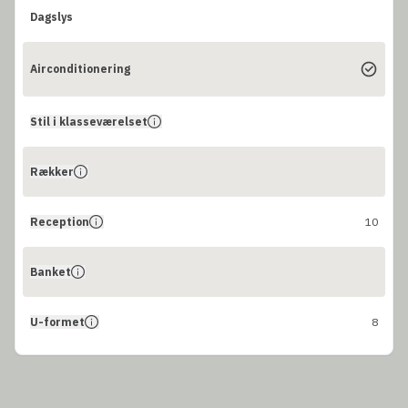
Dagslys
Airconditionering
Stil i klasseværelset
Rækker
Reception
10
Banket
U-formet
8