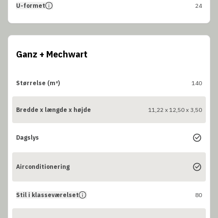
U-formet
24
Ganz + Mechwart
Størrelse (m²)
140
Bredde x længde x højde
11,22 x 12,50 x 3,50
Dagslys
Airconditionering
Stil i klasseværelset
80