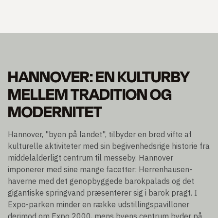
HANNOVER: EN KULTURBY
MELLEM TRADITION OG
MODERNITET
Hannover, "byen på landet", tilbyder en bred vifte af
kulturelle aktiviteter med sin begivenhedsrige historie fra
middelalderligt centrum til messeby. Hannover
imponerer med sine mange facetter: Herrenhausen-
haverne med det genopbyggede barokpalads og det
gigantiske springvand præsenterer sig i barok pragt. I
Expo-parken minder en række udstillingspavilloner
derimod om Expo 2000, mens byens centrum byder på