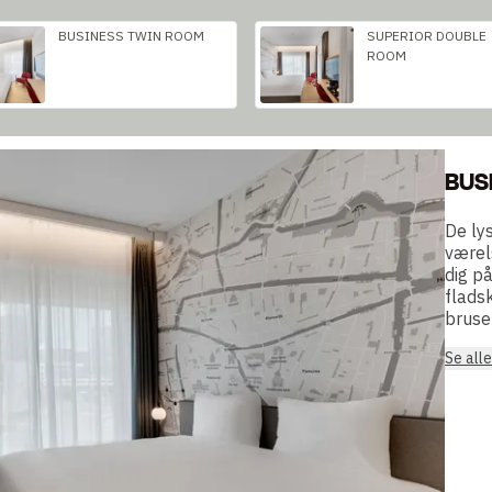
BUSINESS TWIN ROOM
SUPERIOR DOUBLE
ROOM
BUS
De ly
værel
dig p
flads
bruse
Se all