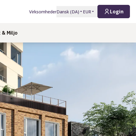
Login
Virksomheder
Dansk
(
DA
)
EUR
& Miljo