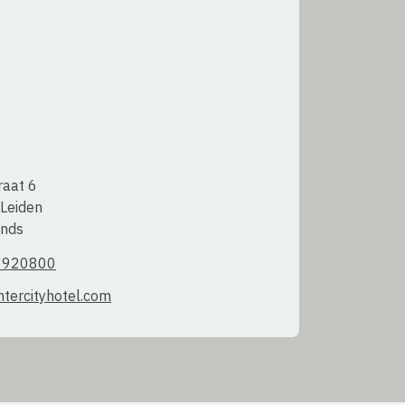
aat 6  

eiden  

ands
7920800
ntercityhotel.com