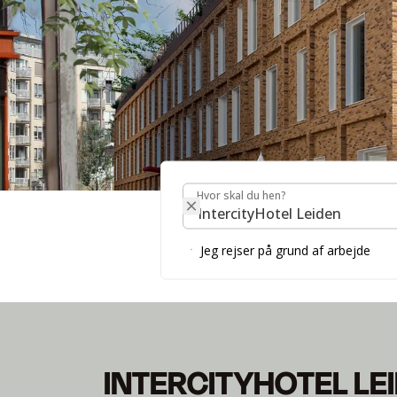
Hvor skal du hen?
Hvor skal du hen?
INTERCITYHOTEL L
Jeg rejser på grund af arbejde
NYHED fra 20.06.2024
INTERCITYHOTEL LE