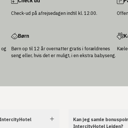
Check ud
P
Check-ud på afrejsedagen indtil kl. 12.00.
Offen
Børn
K
 og
Børn op til 12 år overnatter gratis i forældrenes
Kæled
seng eller, hvis det er muligt, i en ekstra babyseng.
IntercityHotel
Kan jeg samle bonuspoin
IntercityHotel Leiden?