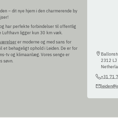
iden – dit nye hjem i den charmerende by
jser!
 har perfekte forbindelser til offentlig
e Lufthavn ligger kun 30 km væk.
værelser
er moderne og med sans for
til et behageligt ophold i Leiden. De er for
Ballonstr
ms-tv og klimaanlæg. Vores senge er
2312 LJ L
s søvn.
Netherl
+31 71 
leiden@i