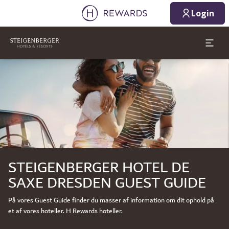
06.08.2026
07.08.2026
Login
1 Værelse(r) ⋅ 1 Voksen
Slide 1 af 1
STEIGENBERGER HOTEL DE
SAXE DRESDEN GUEST GUIDE
På vores Guest Guide finder du masser af information om dit ophold på
et af vores hoteller. H Rewards hoteller.