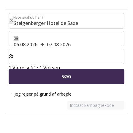
Hvor skal du hen?
Hvor skal du hen?
06.08.2026
07.08.2026
Vælg antal værelser og gæster til dit ophold
1 Værelse(r) ⋅ 1 Voksen
SØG
Jeg rejser på grund af arbejde
Indtast kampagnekode