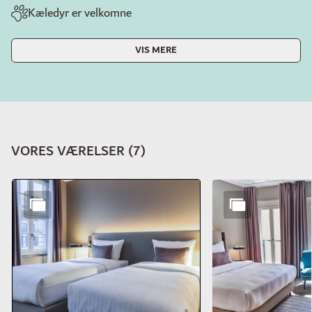
Kæledyr er velkomne
VIS MERE
VORES VÆRELSER
(
7
)
Slide 1 af 7