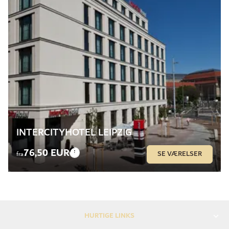
INTERCITYHOTEL LEIPZIG
76,50 EUR
SE VÆRELSER
fra
HURTIGE LINKS