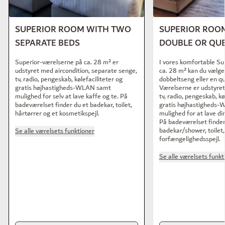
SUPERIOR ROOM WITH TWO
SUPERIOR ROO
SEPARATE BEDS
DOUBLE OR QUE
Superior-værelserne på ca. 28 m² er
I vores komfortable Su
udstyret med aircondition, separate senge,
ca. 28 m² kan du vælg
tv, radio, pengeskab, kølefaciliteter og
dobbeltseng eller en q
gratis højhastigheds-WLAN samt
Værelserne er udstyret
mulighed for selv at lave kaffe og te. På
tv, radio, pengeskab, kø
badeværelset finder du et badekar, toilet,
gratis højhastigheds
hårtørrer og et kosmetikspejl.
mulighed for at lave di
På badeværelset finder
badekar/shower, toilet,
Se alle værelsets funktioner
forfængelighedsspejl.
Se alle værelsets funkt