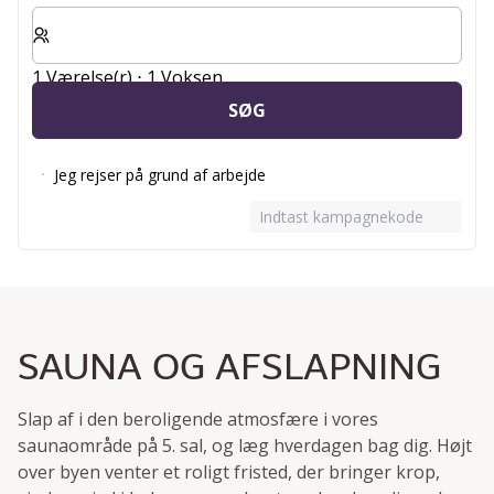
Vælg antal værelser og gæster til dit ophold
1 Værelse(r) ⋅ 1 Voksen
SØG
Jeg rejser på grund af arbejde
Indtast kampagnekode
SAUNA OG AFSLAPNING
Slap af i den beroligende atmosfære i vores
saunaområde på 5. sal, og læg hverdagen bag dig. Højt
over byen venter et roligt fristed, der bringer krop,