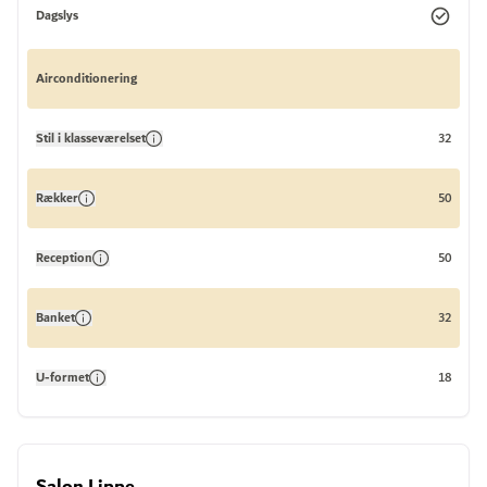
Dagslys
Airconditionering
Stil i klasseværelset
32
Rækker
50
Reception
50
Banket
32
U-formet
18
Salon Lippe