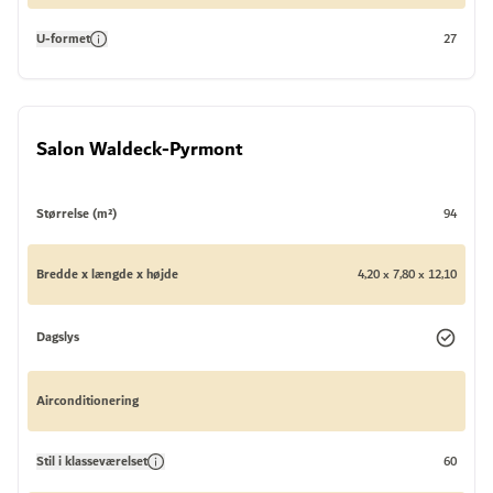
U-formet
27
Salon Waldeck-Pyrmont
Størrelse (m²)
94
Bredde x længde x højde
4,20 x 7,80 x 12,10
Dagslys
Airconditionering
Stil i klasseværelset
60