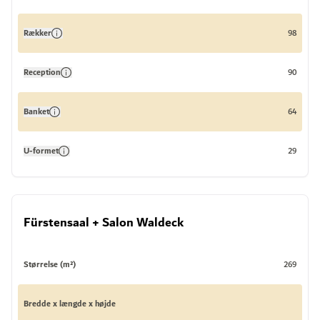
Rækker
98
Reception
90
Banket
64
U-formet
29
Fürstensaal + Salon Waldeck
Størrelse (m²)
269
Bredde x længde x højde