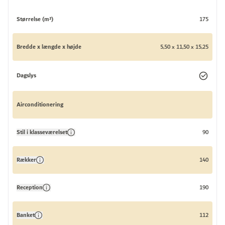
Størrelse (m²)
175
Bredde x længde x højde
5,50 x 11,50 x 15,25
Dagslys
Airconditionering
Stil i klasseværelset
90
Rækker
140
Reception
190
Banket
112