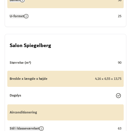
Banket
56
U-formet
25
Salon Spiegelberg
Størrelse (m²)
90
Bredde x længde x højde
4,16 x 6,55 x 13,75
Dagslys
Airconditionering
Stil i klasseværelset
63