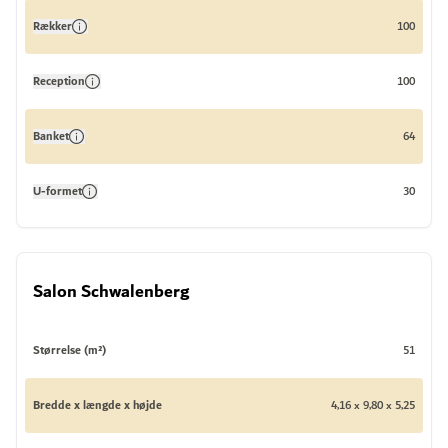
Rækker
100
Reception
100
Banket
64
U-formet
30
Salon Schwalenberg
Størrelse (m²)
51
Bredde x længde x højde
4,16 x 9,80 x 5,25