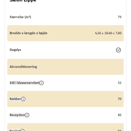
Størrelse (m²)
79
Bredde x længde x højde
4,16 x 10,40 x 7,60
Dagslys
Airconditionering
Stil i klasseværelset
52
Rækker
70
Reception
85