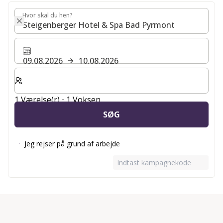
Hvor skal du hen?
Hvor skal du hen?
09.08.2026
10.08.2026
Vælg antal værelser og gæster til dit ophold
1 Værelse(r) ⋅ 1 Voksen
SØG
Jeg rejser på grund af arbejde
Indtast kampagnekode