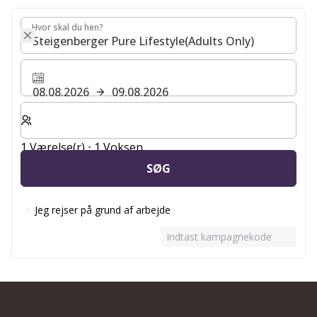
Hvor skal du hen?
Hvor skal du hen?
08.08.2026
09.08.2026
Vælg antal værelser og gæster til dit ophold
1 Værelse(r) ⋅ 1 Voksen
SØG
Jeg rejser på grund af arbejde
Indtast kampagnekode