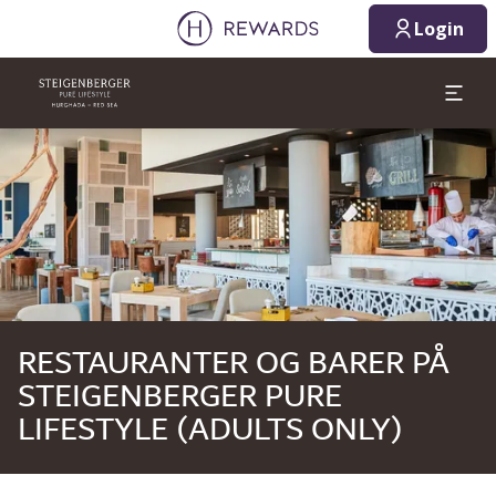
08.08.2026
09.08.2026
Login
1 Værelse(r) ⋅ 1 Voksen
Slide 1 af 1
RESTAURANTER OG BARER PÅ
STEIGENBERGER PURE
LIFESTYLE (ADULTS ONLY)