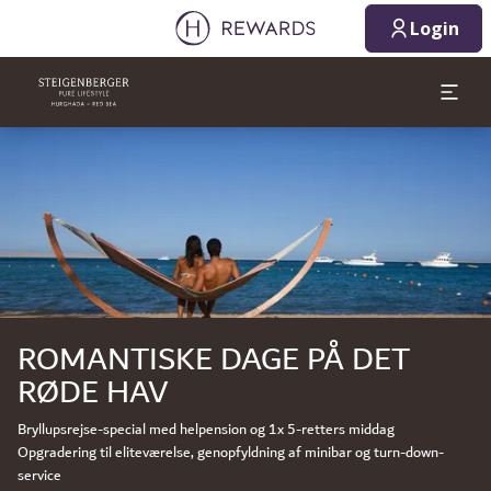
Login
Slide 1 af 1
ROMANTISKE DAGE PÅ DET
RØDE HAV
Bryllupsrejse-special med helpension og 1x 5-retters middag
Opgradering til eliteværelse, genopfyldning af minibar og turn-down-
service