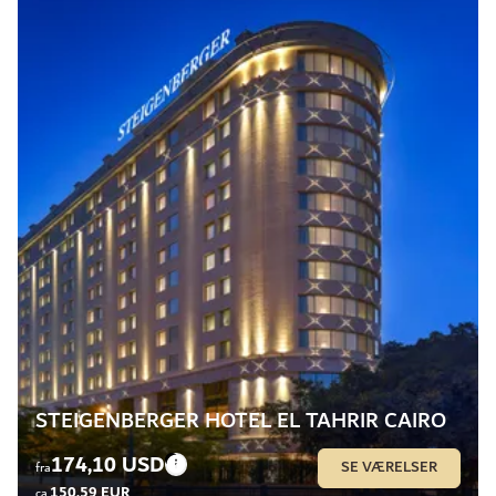
STEIGENBERGER HOTEL EL TAHRIR CAIRO
174,10 USD
SE VÆRELSER
fra
150,59 EUR
ca.