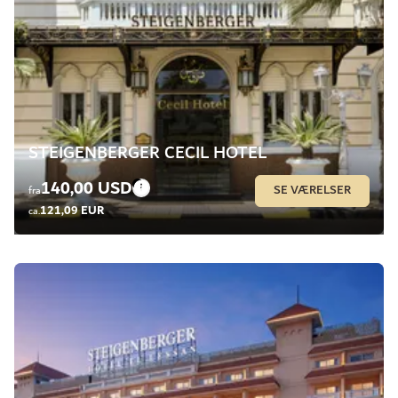
STEIGENBERGER CECIL HOTEL
140,00 USD
SE VÆRELSER
fra
121,09 EUR
ca.