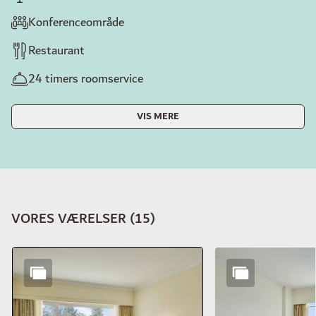
Konferenceområde
Restaurant
24 timers roomservice
VIS MERE
VORES VÆRELSER
(
15
)
Slide 1 af 15