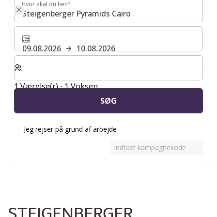
Hvor skal du hen?
Hvor skal du hen?
09.08.2026
10.08.2026
Vælg antal værelser og gæster til dit ophold
1 Værelse(r) ⋅ 1 Voksen
SØG
Jeg rejser på grund af arbejde
Indtast kampagnekode
STEIGENBERGER