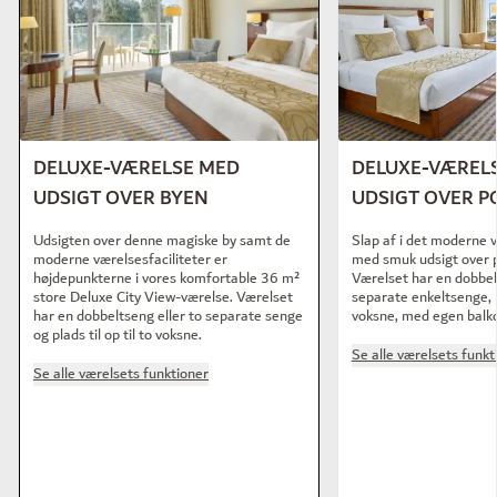
DELUXE-VÆRELSE MED
DELUXE-VÆREL
UDSIGT OVER BYEN
UDSIGT OVER 
Udsigten over denne magiske by samt de
Slap af i det moderne 
moderne værelsesfaciliteter er
med smuk udsigt over 
højdepunkterne i vores komfortable 36 m²
Værelset har en dobbel
store Deluxe City View-værelse. Værelset
separate enkeltsenge, pl
har en dobbeltseng eller to separate senge
voksne, med egen balko
og plads til op til to voksne.
Se alle værelsets funkt
Se alle værelsets funktioner