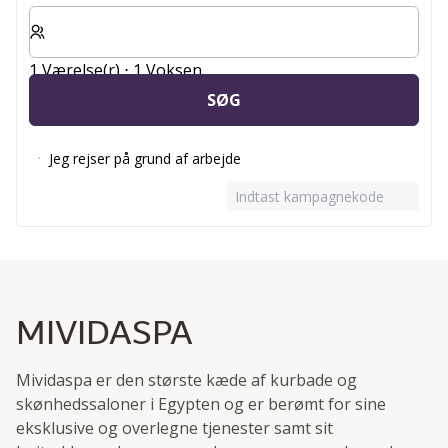
Vælg antal værelser og gæster til dit ophold
1 Værelse(r) ⋅ 1 Voksen
SØG
Jeg rejser på grund af arbejde
Indtast kampagnekode
MIVIDASPA
Mividaspa er den største kæde af kurbade og
skønhedssaloner i Egypten og er berømt for sine
eksklusive og overlegne tjenester samt sit