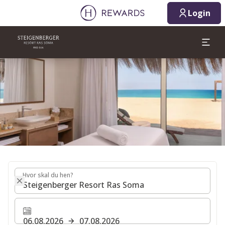
06.08.2026
07.08.2026
Login
1 Værelse(r) ⋅ 1 Voksen
Slide 1 af 1
Hvor skal du hen?
Hvor skal du hen?
06.08.2026
07.08.2026