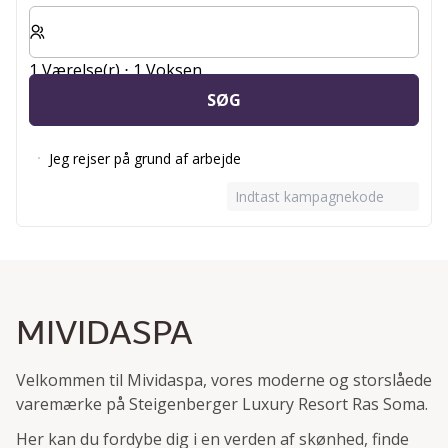
Vælg antal værelser og gæster til dit ophold
1 Værelse(r) ⋅ 1 Voksen
SØG
Jeg rejser på grund af arbejde
Indtast kampagnekode
MIVIDASPA
Velkommen til Mividaspa, vores moderne og storslåede
varemærke på Steigenberger Luxury Resort Ras Soma.
Her kan du fordybe dig i en verden af skønhed, finde