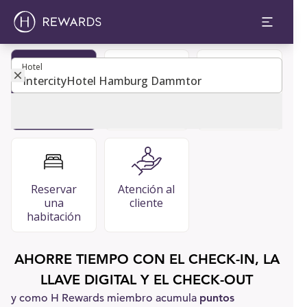
Hotel
Hotel
Hacerse
Guía para
PREGUNTAS
miembro
invitados
FRECUENTES
Reservar
Atención al
una
cliente
habitación
AHORRE TIEMPO CON EL CHECK-IN, LA
LLAVE DIGITAL Y EL CHECK-OUT
y como H Rewards miembro acumula
puntos