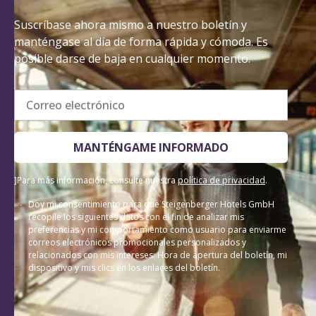
Suscríbase ahora mismo a nuestro boletín y
manténgase al día de forma rápida y cómoda. Es
posible darse de baja en cualquier momento.
Correo electrónico
MANTÉNGAME INFORMADO
]Para más información, consulte nuestra
política de privacidad
.
Doy mi consentimiento para que Steigenberger Hotels GmbH
recopile los siguientes datos con el fin de analizar mis
preferencias y mi comportamiento como usuario para enviarme
correos electrónicos promocionales personalizados y
relacionados con mis intereses: Hora de apertura del boletín, mi
dispositivo y mis clics en los enlaces del boletín.