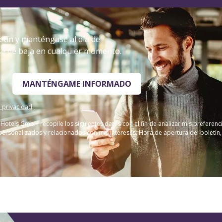
tín y manténgase al día de
se de baja en cualquier momento.
MANTÉNGAME INFORMADO
e privacidad
.
Hotels GmbH recopile los siguientes datos con el fin de analizar mis prefere
sonalizados y relacionados con mis intereses: Hora de apertura del boletín, mi 