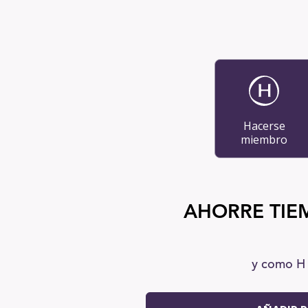
Hacerse
miembro
AHORRE TIEM
y como H