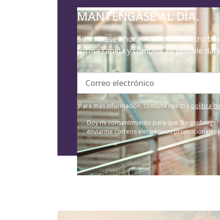
MANTÉNGASE AL DÍA.
Suscríbase ahora mismo a nuestro bole
forma rápida y cómoda. Es posible dar
Correo electrónico
]Para más información, consulte nuestra
política d
Doy mi consentimiento para que Steigenberger 
enviarme correos electrónicos promocionales per