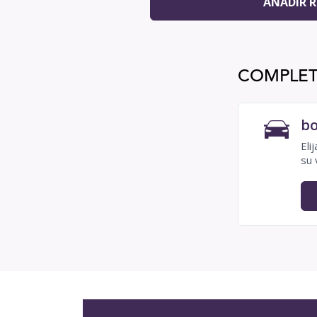
AÑADIR R
COMPLET
bo
Eli
su 