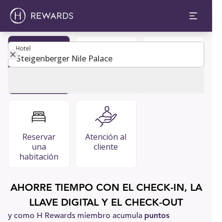
Hotel
Hotel
Hacerse
Guía para
PREGUNTAS
miembro
invitados
FRECUENTES
Reservar
Atención al
una
cliente
habitación
AHORRE TIEMPO CON EL CHECK-IN, LA
LLAVE DIGITAL Y EL CHECK-OUT
y como H Rewards miembro acumula
puntos