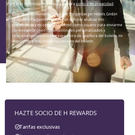
]Para más información, consulte nuestra
política de privacidad
.
Doy mi consentimiento para que Steigenberger Hotels GmbH
recopile los siguientes datos con el fin de analizar mis
preferencias y mi comportamiento como usuario para enviarme
correos electrónicos promocionales personalizados y
relacionados con mis intereses: Hora de apertura del boletín, mi
dispositivo y mis clics en los enlaces del boletín.
HAZTE SOCIO DE H REWARDS
Tarifas exclusivas