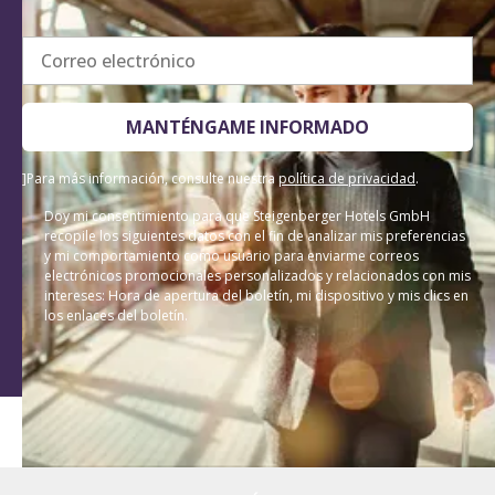
Correo electrónico
MANTÉNGAME INFORMADO
]Para más información, consulte nuestra
política de privacidad
.
Doy mi consentimiento para que Steigenberger Hotels GmbH
recopile los siguientes datos con el fin de analizar mis preferencias
y mi comportamiento como usuario para enviarme correos
electrónicos promocionales personalizados y relacionados con mis
intereses: Hora de apertura del boletín, mi dispositivo y mis clics en
los enlaces del boletín.