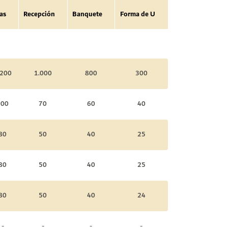
las
Recepción
Banquete
Forma de U
.200
1.000
800
300
100
70
60
40
80
50
40
25
80
50
40
25
80
50
40
24
-
-
-
-