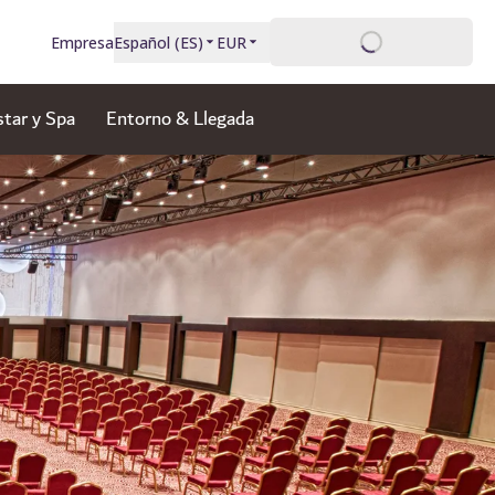
Inicio de sesión
Empresa
Español
(
ES
)
EUR
star y Spa
Entorno & Llegada