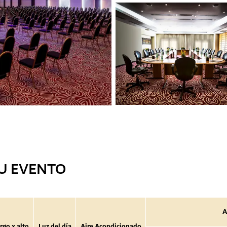
U EVENTO
A
rgo x alto
Luz del día
Aire Acondicionado